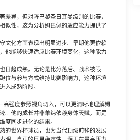
著差异，但对阵巴黎圣日耳曼级别的比赛，
相似性，这为分析姆巴佩的适应能力提供了
守文化方面表现出明显进步。早期他更依赖
，他能够快速适应比赛环境变化，这种能力
也日趋成熟。无论是比分落后、战术被限
跑位与参与方式维持比赛影响力，这种环境
进入成熟阶段。
这一高强度参照视角切入，可以更清晰地理解姆
迹。他的成长并非单纯依赖身体天赋，而是
维度同步进化的结果。
熟的世界杯球员，也为当代顶级前锋的发展
表明，真正的巨星稳定性，源于在最高压力