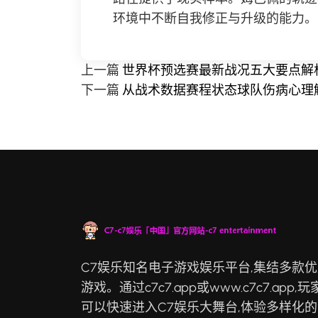
环境中不断自我修正与升级的能力。
上一篇
世界杯预选赛最新战况五大要点解析
下一篇
从战术数据赛程状态球队伤病心理
C7娱乐知名电子游戏娱乐平台,集结多款
游戏。通过c7c7.app或www.c7c7.app,玩
可以快速进入C7娱乐大舞台,体验多样化