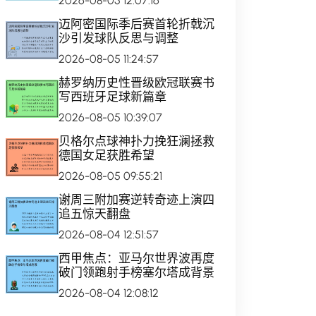
2026-08-05 12:07:16
迈阿密国际季后赛首轮折戟沉
沙引发球队反思与调整
2026-08-05 11:24:57
赫罗纳历史性晋级欧冠联赛书
写西班牙足球新篇章
2026-08-05 10:39:07
贝格尔点球神扑力挽狂澜拯救
德国女足获胜希望
2026-08-05 09:55:21
谢周三附加赛逆转奇迹上演四
追五惊天翻盘
2026-08-04 12:51:57
西甲焦点：亚马尔世界波再度
破门领跑射手榜塞尔塔成背景
2026-08-04 12:08:12