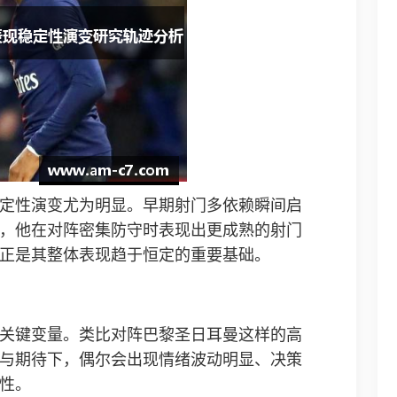
定性演变尤为明显。早期射门多依赖瞬间启
，他在对阵密集防守时表现出更成熟的射门
正是其整体表现趋于恒定的重要基础。
关键变量。类比对阵巴黎圣日耳曼这样的高
与期待下，偶尔会出现情绪波动明显、决策
性。