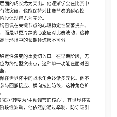
层面的成长尤为突出。他逐渐学会在比赛中
有效突破，也能保持对比赛节奏的耐心控
阶段体现得尤为充分。
姆巴佩在关键节点的心理稳定性显著提升。
，而是以更冷静的心态应对比赛波动，这种
高压环境中的长期锤炼密不可分。
稳定性演变的重要切入口。在早期阶段，无
位为终结型突击点，这种单一功能在面对巴
断。
佩在世界杯中的战术角色逐渐多元化。他不
参与回撤接应、横向拉扯防线，这种角色扩
。
武器”转变为“主动调节的核心”，其世界杯表
阶段性波动，他依然能通过牵制、防守吸引