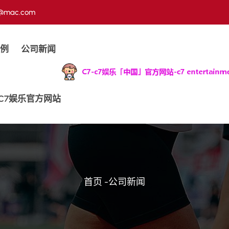
ar@mac.com
案例
公司新闻
C7娱乐官方网站
首页
-
公司新闻