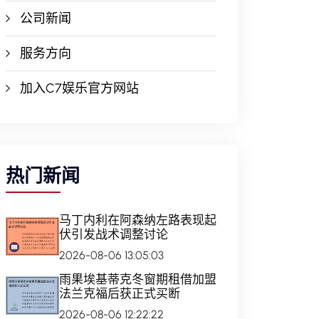
公司新闻
服务方向
加入C7娱乐官方网站
热门新闻
马丁内利在阿森纳左路表现起
伏引发战术调整讨论
2026-08-06 13:05:03
雨果埃基蒂克冬窗期租借加盟
法兰克福后获正式买断
2026-08-06 12:22:22