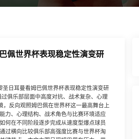
巴佩世界杯表现稳定性演变研
巴黎圣日耳曼看姆巴佩世界杯表现稳定性演变研
通过俱乐部层面中高度对抗、战术复杂、心理
情境，反向观照姆巴佩在世界杯这一最高舞台上
能力、心理结构、战术角色与比赛环境适应
如何在不同阶段逐步完成从速度型爆点球员
通过横向比较俱乐部高强度比赛与世界杯淘