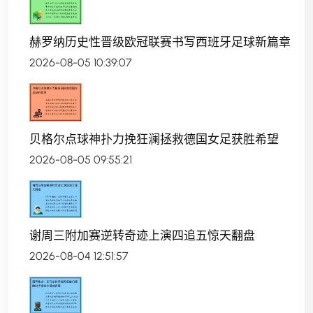
赫罗纳历史性晋级欧冠联赛书写西班牙足球新篇章
2026-08-05 10:39:07
贝格尔点球神扑力挽狂澜拯救德国女足获胜希望
2026-08-05 09:55:21
谢周三附加赛逆转奇迹上演四追五惊天翻盘
2026-08-04 12:51:57