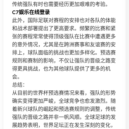
传统强队有时也需要经历更加艰难的考验。
C7娱乐在线登录
此外，国际足联对赛程的安排也对各队的体能
和战术部署提出了更高要求。频繁的比赛和紧
张的赛程常常使得顶级强队在比赛中遭遇更多
的意外情况，尤其是在跨洲赛事和友谊赛的安
排上，球队面临的挑战也更加多样化。预选赛
规则和赛制的影响，不仅让强队的晋级之路变
得更具挑战，也为其他球队提供了更多的机
会。
总结：
从目前的世界杯预选赛情况来看，强队的形势
确实变得更加严峻，全球竞争也愈发激烈。随
着新兴球队的崛起和预选赛规则的调整，传统
强队的晋级之路并非一帆风顺。全球足球的发
展趋势表明，世界足坛正在发生深刻的变化，