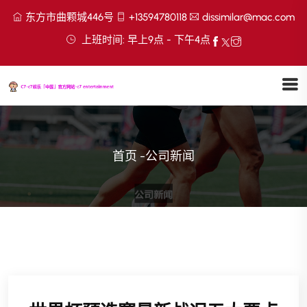
东方市曲颗城446号
+13594780118
dissimilar@mac.com
上班时间: 早上9点 - 下午4点
首页
-
公司新闻