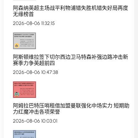
阿森纳英超主场战平利物浦错失胜机错失好局再度
无缘榜首
2026-08-06 11:32:15
阿斯顿维拉签下切尔西边卫马特森补强边路冲击新
赛季力争英超前四
2026-08-06 10:47:38
阿姆拉巴特压哨租借加盟曼联强化中场实力 短期助
力红魔冲击各项荣誉
2026-08-06 10:03:01