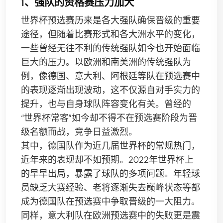
1、强队的资格赛压力加大
世界杯预选赛历来是各大强队确保晋级的重要
途径，但随着比赛形式和各大洲水平的变化，
一些曾经无往不利的传统强队如今也开始面临
巨大的压力。以欧洲和南美洲的传统强队为
例，像德国、意大利、阿根廷等队在预选赛中
的表现逐渐出现波动，这不仅源自对手实力的
提升，也与自身球队阵容变化有关。曾经的
“世界杯常客”如今却不得不在预选赛阶段为晋
级名额而战，竞争日益激烈。
其中，德国队作为近几届世界杯的常规热门，
近年来的表现却不如预期。2022年世界杯上
的早早出局，暴露了球队的多项问题。年轻球
员缺乏大赛经验、老将逐渐失去巅峰状态等都
成为德国队在预选赛中争取晋级的一大阻力。
同样，意大利队在欧洲预选赛中的失败更是震