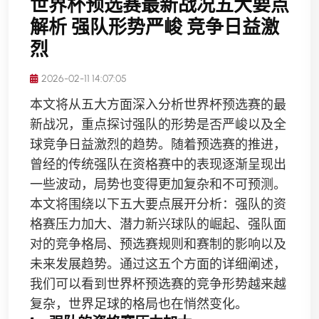
世界杯预选赛最新战况五大要点
解析 强队形势严峻 竞争日益激
烈
2026-02-11 14:07:05
本文将从五大方面深入分析世界杯预选赛的最
新战况，重点探讨强队的形势是否严峻以及全
球竞争日益激烈的趋势。随着预选赛的推进，
曾经的传统强队在资格赛中的表现逐渐呈现出
一些波动，局势也变得更加复杂和不可预测。
本文将围绕以下五大要点展开分析：强队的资
格赛压力加大、潜力新兴球队的崛起、强队面
对的竞争格局、预选赛规则和赛制的影响以及
未来发展趋势。通过这五个方面的详细阐述，
我们可以看到世界杯预选赛的竞争形势越来越
复杂，世界足球的格局也在悄然变化。