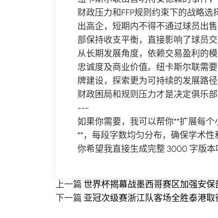
财政压力和FFP规则约束下的战略
出高企，短期内不得不通过球员出售
部保持收支平衡，直接影响了球员交
从长期发展角度，依赖交易盈利的模
忠诚度及商业价值。纽卡斯尔联需要
牌建设，探索更为可持续的发展路径
财政困局和规则压力才是决定俱乐部
---
如果你需要，我可以帮你**扩展每个小
**，每段字数均匀分布，确保学术性
你希望我直接生成完整 3000 字版
上一篇
世界杯揭幕战墨西哥赛区加强安保
下一篇
亚冠次级赛浙江队客场全胜泰港取