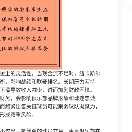
援上的灵活性。当现金流不足时，纽卡斯尔
衡，影响战绩和联赛排名。长期压力若持
下滑导致收入减少，进而加剧财政困境。
财务，会影响俱乐部品牌形象和球迷忠诚
而频繁出售关键球员可能削弱球队凝聚力，
形成双重风险。
不仅是一笔简单的球员交易，更是俱乐部在