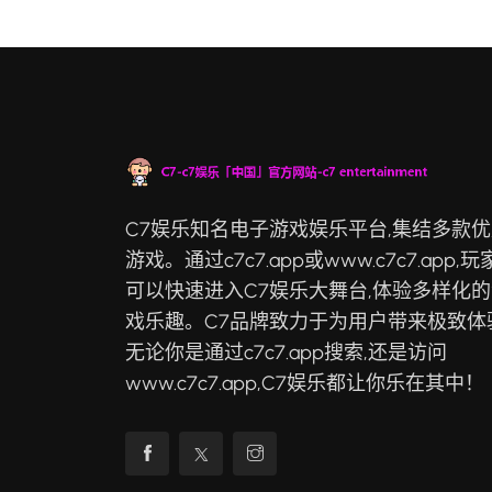
C7娱乐知名电子游戏娱乐平台,集结多款
游戏。通过c7c7.app或www.c7c7.app,玩
可以快速进入C7娱乐大舞台,体验多样化
戏乐趣。C7品牌致力于为用户带来极致体
无论你是通过c7c7.app搜索,还是访问
www.c7c7.app,C7娱乐都让你乐在其中！