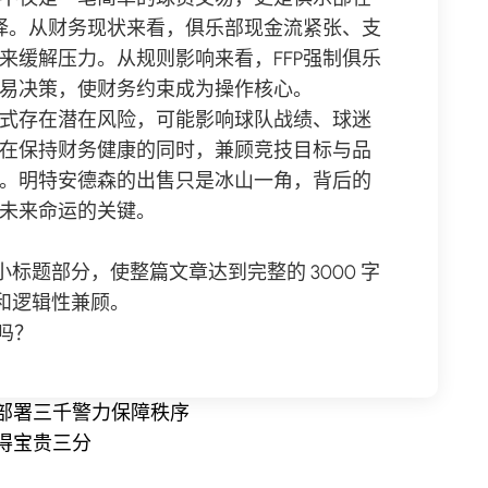
选择。从财务现状来看，俱乐部现金流紧张、支
来缓解压力。从规则影响来看，FFP强制俱乐
易决策，使财务约束成为操作核心。
式存在潜在风险，可能影响球队战绩、球迷
在保持财务健康的同时，兼顾竞技目标与品
。明特安德森的出售只是冰山一角，背后的
未来命运的关键。
标题部分，使整篇文章达到完整的 3000 字
和逻辑性兼顾。
本吗？
部署三千警力保障秩序
得宝贵三分