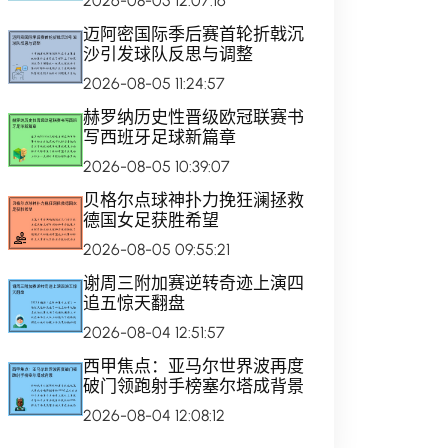
2026-08-05 12:07:16
迈阿密国际季后赛首轮折戟沉
沙引发球队反思与调整
2026-08-05 11:24:57
赫罗纳历史性晋级欧冠联赛书
写西班牙足球新篇章
2026-08-05 10:39:07
贝格尔点球神扑力挽狂澜拯救
德国女足获胜希望
2026-08-05 09:55:21
谢周三附加赛逆转奇迹上演四
追五惊天翻盘
2026-08-04 12:51:57
西甲焦点：亚马尔世界波再度
破门领跑射手榜塞尔塔成背景
2026-08-04 12:08:12