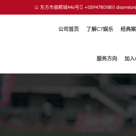
东方市曲颗城446号
+13594780118
dissimil
公司首页
了解c7娱乐
经典
服务方向
加入