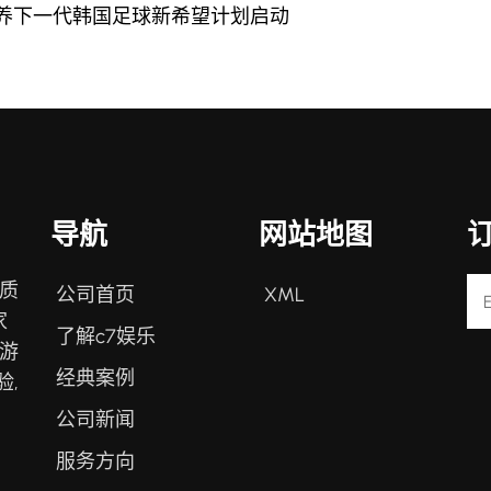
养下一代韩国足球新希望计划启动
导航
网站地图
优质
公司首页
XML
家
了解c7娱乐
的游
经典案例
验,
公司新闻
服务方向