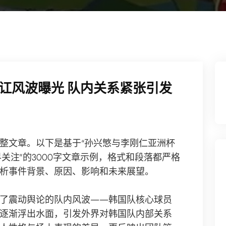
讧风波曝光 队内关系紧张引发
整文章。以下是基于“孙兴慜与李刚仁亚洲杯
关注”的3000字文章示例，格式和段落都严格
析事件背景、原因、影响和未来展望。
了震动舆论的队内风波——韩国队核心球员
逐渐浮出水面，引发外界对韩国队内部关系