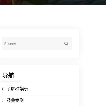
导航
了解c7娱乐
经典案例