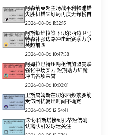
阿森纳英超主场战平利物浦错
失胜机错失好局再度无缘榜首
2026-08-06 11:32:15
阿斯顿维拉签下切尔西边卫马
特森补强边路冲击新赛季力争
英超前四
2026-08-06 10:47:38
阿姆拉巴特压哨租借加盟曼联
强化中场实力 短期助力红魔
冲击各项荣誉
2026-08-06 10:03:01
里斯詹姆斯在切尔西频繁腿筋
受伤困扰复出时间不确定
2026-08-05 12:54:41
迭戈·科斯塔接到孔蒂短信确
认离队引发球迷关注