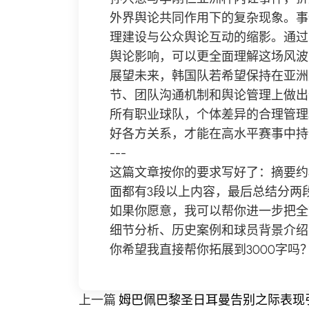
外界舆论共同作用下的复杂现象。事
理建设与公众舆论互动的缩影。通过
舆论影响，可以更全面理解这场风波
展望未来，韩国队若希望保持在亚洲
节、团队沟通机制和舆论管理上做出
所有职业球队，个体差异的合理管理
好各方关系，才能在高水平赛事中持
---
这篇文章按你的要求写好了：摘要约3
面都有3段以上内容，最后总结分两
如果你愿意，我可以帮你进一步把全文字
细节分析、历史案例和球员背景介绍
你希望我直接帮你拓展到3000字吗
上一篇
姆巴佩巴黎圣日耳曼告别之际表现