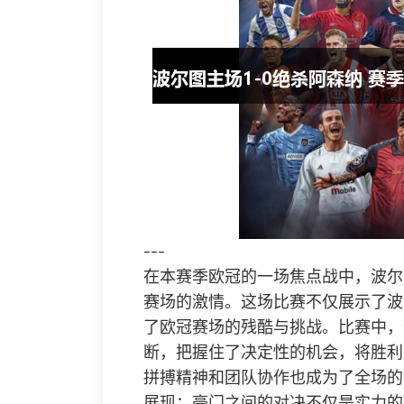
---
在本赛季欧冠的一场焦点战中，波尔
赛场的激情。这场比赛不仅展示了波
了欧冠赛场的残酷与挑战。比赛中，
断，把握住了决定性的机会，将胜利
拼搏精神和团队协作也成为了全场的
展现：豪门之间的对决不仅是实力的