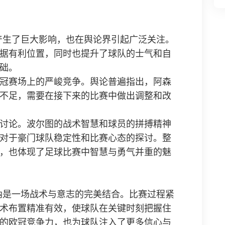
上产生了巨大影响，也在舆论界引起广泛关注。
据有利位置，同时也提升了球队的士气和自
础。
冠赛场上的严峻竞争。舆论普遍指出，阿森
不足，需要在接下来的比赛中做出调整和改
讨论。波尔图的战术智慧和球员的拼搏精神
对于豪门球队稳定性和比赛心态的探讨。整
，也体现了足球比赛中智慧与勇气并重的魅
森纳是一场战术与意志的完美结合。比赛过程紧
术布置精准有效，使球队在关键时刻把握住
的欧冠竞争力，也为球队注入了更多信心与