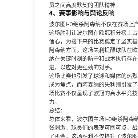
员之间高度默契的团队精神。
4、赛事影响与舆论反响
波尔图1-0绝杀阿森纳不仅在赛场
这场胜利让波尔图在欧冠积分榜上占
信心，为接下来的比赛奠定了坚实基
阿森纳方面，这场失利提醒球队在欧
纳在关键时刻的防守和战术执行存在
进，以应对更强劲的对手。
这场比赛也引发了球迷和媒体的热烈
成为焦点，而阿森纳的失利则引发了
场比赛不仅呈现了欧冠的高水平竞技
力。
总结：
总体来看，波尔图主场1-0绝杀阿
张刺激，球员们的表现可圈可点，战
了机会。这场胜利不仅提升了波尔图