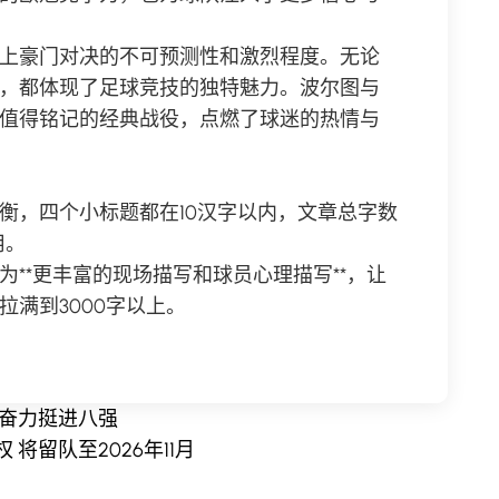
上豪门对决的不可预测性和激烈程度。无论
，都体现了足球竞技的独特魅力。波尔图与
值得铭记的经典战役，点燃了球迷的热情与
衡，四个小标题都在10汉字以内，文章总字数
用。
**更丰富的现场描写和球员心理描写**，让
满到3000字以上。
场奋力挺进八强
将留队至2026年11月