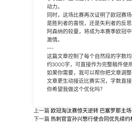
动力。
同时，这场比赛再次证明了欧冠赛场
是胜利者的喜悦，还是失利者的反思
阿森纳的较量，将成为本赛季欧冠中
激情。
---
这篇文章控制了每个自然段的字数均
约3000字，可直接作为完整稿件使
如果你需要，我可以帮你把文章调整为
文章更生动接近比赛实况，字数直接拉
你希望我做这个优化吗？
上一篇
欧冠淘汰赛惊天逆转 巴塞罗那主
下一篇
热刺官宣孙兴慜行使合同优先续约权 