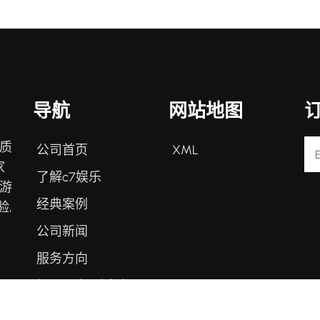
导航
网站地图
优质
公司首页
XML
家
了解c7娱乐
的游
经典案例
验,
公司新闻
服务方向
加入C7娱乐官方网
站