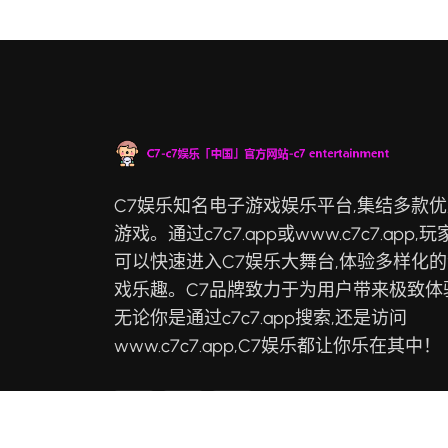
C7娱乐知名电子游戏娱乐平台,集结多款
游戏。通过c7c7.app或www.c7c7.app,玩
可以快速进入C7娱乐大舞台,体验多样化
戏乐趣。C7品牌致力于为用户带来极致体
无论你是通过c7c7.app搜索,还是访问
www.c7c7.app,C7娱乐都让你乐在其中！