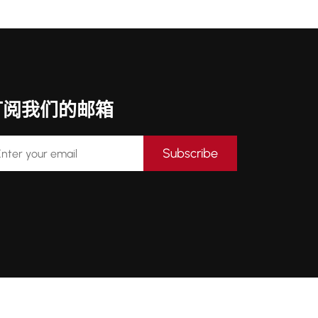
订阅我们的邮箱
Subscribe