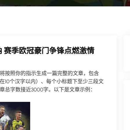
纳 赛季欧冠豪门争锋点燃激情
将按照你的指示生成一篇完整的文章，包含
在10个汉字以内）、每个小标题下至少三段文
章总字数接近3000字。以下是文章示例：