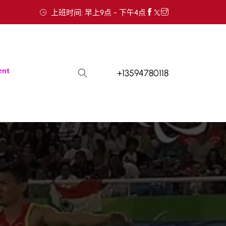
上班时间: 早上9点 - 下午4点
+13594780118