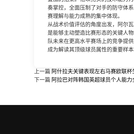
奏掌控，全面压制了对手的防守体系
赛理解与能力成熟的集中体现。
从战术价值评估的角度出发，阿尔瓦
是能够主动塑造比赛形态的关键人物
队未来在更高水平赛场上的竞争提供
成为解读其顶级球员属性的重要样本
上一篇
阿什拉夫关键表现左右马赛欧联杯
下一篇
阿拉巴对阵韩国英超球员个人能力