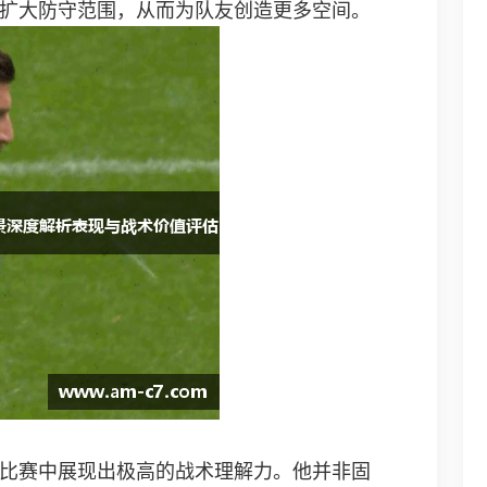
扩大防守范围，从而为队友创造更多空间。
比赛中展现出极高的战术理解力。他并非固