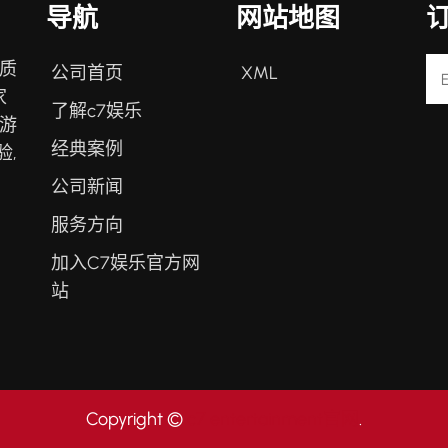
导航
网站地图
优质
公司首页
XML
家
了解c7娱乐
的游
经典案例
验,
公司新闻
服务方向
加入C7娱乐官方网
站
Copyright ©
c7 entertainment官网
.