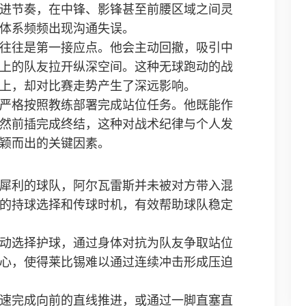
进节奏，在中锋、影锋甚至前腰区域之间灵
体系频频出现沟通失误。
往往是第一接应点。他会主动回撤，吸引中
上的队友拉开纵深空间。这种无球跑动的战
上，却对比赛走势产生了深远影响。
严格按照教练部署完成站位任务。他既能作
然前插完成终结，这种对战术纪律与个人发
颖而出的关键因素。
犀利的球队，阿尔瓦雷斯并未被对方带入混
的持球选择和传球时机，有效帮助球队稳定
动选择护球，通过身体对抗为队友争取站位
心，使得莱比锡难以通过连续冲击形成压迫
速完成向前的直线推进，或通过一脚直塞直