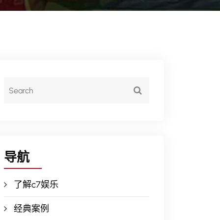
导航
了解c7娱乐
经典案例