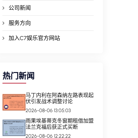
公司新闻
服务方向
加入C7娱乐官方网站
热门新闻
马丁内利在阿森纳左路表现起
伏引发战术调整讨论
2026-08-06 13:05:03
雨果埃基蒂克冬窗期租借加盟
法兰克福后获正式买断
2026-08-06 12:22:22