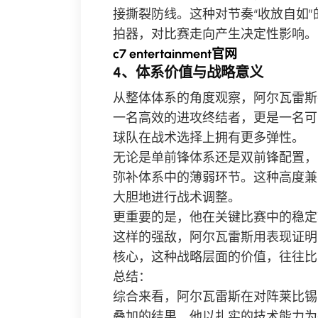
接撕裂防线。这种对节奏“收放自如
拍器，对比赛走向产生决定性影响。
c7 entertainment官网
4、体系价值与战略意义
从整体体系的角度观察，阿尔瓦雷斯
一名高效的进攻终结者，更是一名可
球队在战术选择上拥有更多弹性。
无论是单前锋体系还是双前锋配置，
弥补体系中的薄弱环节。这种高度兼
大胆地进行战术调整。
更重要的是，他在关键比赛中的稳定
这样的强敌，阿尔瓦雷斯用表现证明
核心，这种战略层面的价值，往往比
总结：
综合来看，阿尔瓦雷斯在对阵莱比锡
叠加的结果。他以扎实的技术能力为