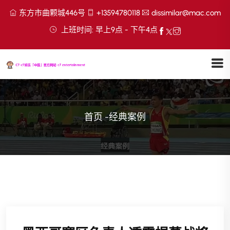
东方市曲颗城446号
+13594780118
dissimilar@mac.com
上班时间: 早上9点 - 下午4点
首页
-
经典案例