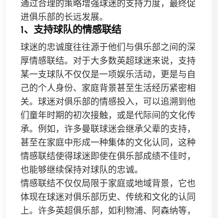
通过合理的策略增强球迷的支持力度，最终促
进俱乐部的长远发展。
1、支持球队的情感联结
球迷的忠诚度往往源于他们与俱乐部之间的深
厚情感联结。对于大多数英超球迷来说，支持
某一支球队不仅仅是一项娱乐活动，更是与自
己的个人身份、家庭背景甚至生活经历紧密相
关。球迷对俱乐部的情感投入，可以追溯到他
们童年时期的初次接触，或是代际间的文化传
承。例如，许多曼联球迷会继承父辈的支持，
甚至在家庭中形成一种集体的文化认同，这种
情感联结使得球迷即使在俱乐部成绩不佳时，
也能够继续保持对球队的忠诚。
情感联结不仅仅局限于家庭或地域背景，它也
体现在球迷对俱乐部历史、传统和文化的认同
上。许多英超俱乐部，如利物浦、阿森纳等，