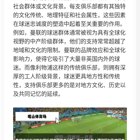
社会群体或文化背景。每支俱乐部都有其独特
的文化传统、地理特征和社会属性，这些因素
在球迷忠诚度的塑造中起着至关重要的作用。
例如，曼联的球迷群体通常被视为具有全球化
视野的中产阶级群体，他们的支持常常超越了
地域和文化的限制。曼联的品牌效应和全球化
影响力，使得它吸引了大量非英国内外的球
迷。而像利物浦这样的传统俱乐部，则拥有深
厚的工人阶级背景，球迷更具地方性和传统
性，支持俱乐部更多的是对地方文化、历史以
及共同记忆的延续。