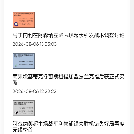
马丁内利在阿森纳左路表现起伏引发战术调整讨论
2026-08-06 13:05:03
雨果埃基蒂克冬窗期租借加盟法兰克福后获正式买
断
2026-08-06 12:22:22
阿森纳英超主场战平利物浦错失胜机错失好局再度
无缘榜首