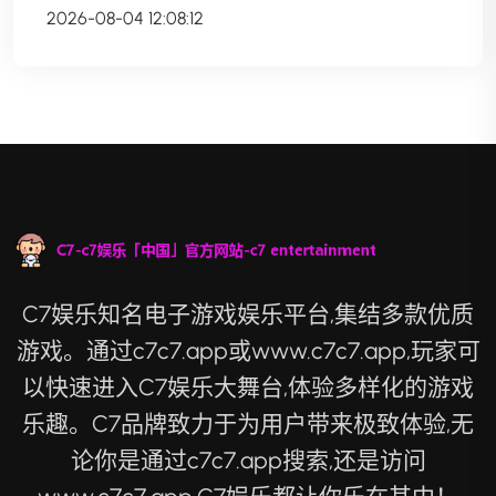
2026-08-04 12:08:12
C7娱乐知名电子游戏娱乐平台,集结多款优质
游戏。通过c7c7.app或www.c7c7.app,玩家可
以快速进入C7娱乐大舞台,体验多样化的游戏
乐趣。C7品牌致力于为用户带来极致体验,无
论你是通过c7c7.app搜索,还是访问