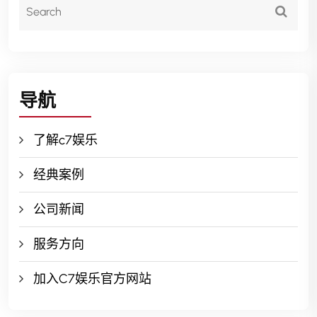
导航
了解c7娱乐
经典案例
公司新闻
服务方向
加入C7娱乐官方网站