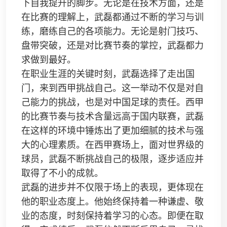
下自我提升的脚步。无论是在技术方面，还是
在比赛的理解上，武磊都通过不断的学习与训
练，磨练自己的各项能力。无论是射门技巧、
盘带突破，还是对比赛节奏的掌控，武磊都力
求做到最好。
在职业生涯的关键时刻，武磊选择了走出国
门，来到西甲挑战自己。这一举动不仅是对自
己能力的挑战，也是对中国足球的责任。西甲
的比赛节奏与技术含量远高于国内联赛，武磊
在这样的环境中锤炼出了更加细腻的技术与强
大的心理素质。在西甲赛场上，面对世界级的
球员，武磊不断挑战自己的极限，逐步适应并
取得了不小的成就。
武磊的进步并不仅限于场上的表现，更体现在
他的职业态度上。他始终保持着一种谦虚、敬
业的态度，时刻保持着学习的心态。即便在取