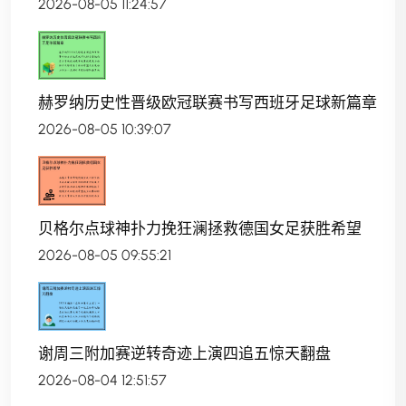
2026-08-05 11:24:57
赫罗纳历史性晋级欧冠联赛书写西班牙足球新篇章
2026-08-05 10:39:07
贝格尔点球神扑力挽狂澜拯救德国女足获胜希望
2026-08-05 09:55:21
谢周三附加赛逆转奇迹上演四追五惊天翻盘
2026-08-04 12:51:57