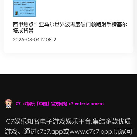
西甲焦点：亚马尔世界波再度破门领跑射手榜塞尔
塔成背景
2026-08-04 12:08:12
C7娱乐知名电子游戏娱乐平台,集结多款优质
游戏。通过c7c7.app或www.c7c7.app,玩家可