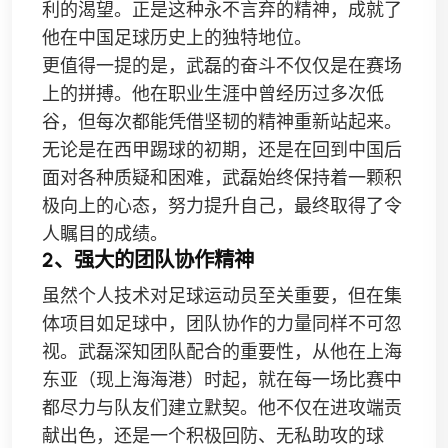
利的渴望。正是这种永不言弃的精神，成就了
他在中国足球历史上的独特地位。
更值得一提的是，武磊的奋斗不仅仅是在赛场
上的拼搏。他在职业生涯中曾经历过多次低
谷，但每次都能凭借坚韧的精神重新站起来。
无论是在西甲踢球的初期，还是在回到中国后
面对各种质疑和困难，武磊始终保持着一颗积
极向上的心态，努力提升自己，最终取得了令
人瞩目的成绩。
2、强大的团队协作精神
虽然个人技术对足球运动员至关重要，但在集
体项目如足球中，团队协作的力量同样不可忽
视。武磊深知团队配合的重要性，从他在上海
东亚（现上海海港）时起，就在每一场比赛中
都尽力与队友们建立默契。他不仅在进攻端贡
献出色，还是一个积极回防、无私助攻的球