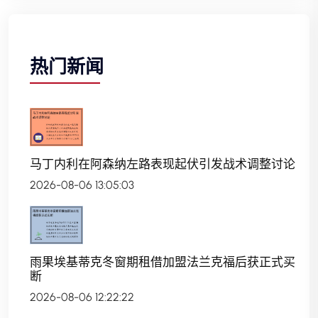
热门新闻
马丁内利在阿森纳左路表现起伏引发战术调整讨论
2026-08-06 13:05:03
雨果埃基蒂克冬窗期租借加盟法兰克福后获正式买
断
2026-08-06 12:22:22