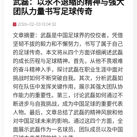
武磊：以永不退缩的精神与强大
团队力量书写足球传奇
2026-02-03 13:04:32
文章摘要：武磊是中国足球界的佼佼者，凭借
坚韧不拔的毅力和不懈努力，书写了属于自己
的足球传奇。本文将从四个方面详细阐述武磊
的成长历程与足球精神。首先，从他不畏艰难
的奋斗精神入手，探讨武磊在职业生涯中面对
挑战时如何不断突破自我。其次，分析武磊如
何在队伍中发挥关键作用，展示其强大团队协
作能力的重要性。第三，讨论武磊如何通过不
断进步与自我挑战，成为中国足球的重要代表
人物。最后，文章总结了武磊的精神风貌和他
对中国足球未来的影响。通过这四个方面，全
面展示武磊作为一名球员、团队成员以及中国