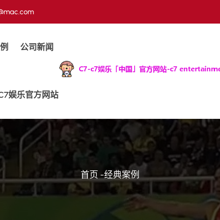
ar@mac.com
案例
公司新闻
C7娱乐官方网站
首页
-
经典案例