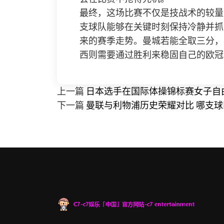
最终，这场比赛不仅是技战术的较量
支球队能够在关键时刻保持冷静并抓
来的赛季走势。曼城若能全取三分，
西则需要通过胜利来稳固自己的欧冠
上一篇
日本选手在国际体操锦标赛女子自
下一篇
曼联与利物浦历史荣耀对比 哪支