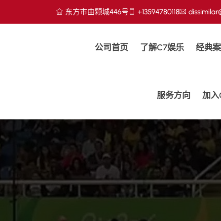
东方市曲颗城446号
+13594780118
dissimil
公司首页
了解c7娱乐
经典
服务方向
加入