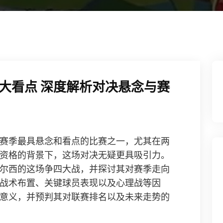
大看点 深度解析对决悬念与赛
赛季最具悬念和看点的比赛之一，尤其在两
资格的背景下，这场对决无疑更具吸引力。
尔西的这场争四大战，并探讨其对赛季走向
战术布置、关键球员表现以及心理战等因
意义，并预判其对联赛排名以及未来走势的