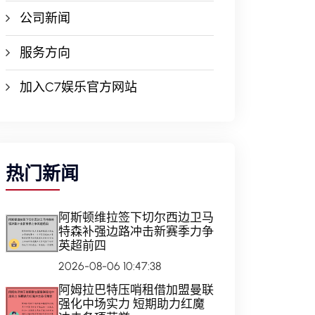
公司新闻
服务方向
加入C7娱乐官方网站
热门新闻
阿斯顿维拉签下切尔西边卫马
特森补强边路冲击新赛季力争
英超前四
2026-08-06 10:47:38
阿姆拉巴特压哨租借加盟曼联
强化中场实力 短期助力红魔