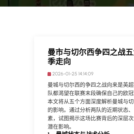
曼市与切尔西争四之战五
季走向
2026-01-25 14:14:09
曼城与切尔西的争四之战向来是英超
队都渴望在联赛末段确保自己的欧冠
本文将从五个方面深度解析曼城与切
的影响。通过分析两队的近期状态、
素，试图揭示这场比赛背后的深层次
潜在影响。