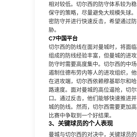
相对较低。切尔西的防守体系较为稳
保守的策略，尽量避免大规模失球。
密防守并进行快速反击，希望通过防
胁。
C7中国平台
切尔西的防线在面对曼城时，将面临
组成的防线经验丰富，但曼城的进攻
防守时需要高度集中。切尔西的中场
遏制住德布劳内等人的进攻组织，他
在进攻端，切尔西依赖穆基耶尔和哈
路速度。面对曼城的高位逼抢，切尔
口。通过反击，他们能够快速推进并
城的防线。然而，切尔西需要更加高
比赛中争取到一个好结果。
3、关键球员的个人表现
曼城与切尔西的对决中，关键球员的