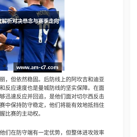
丽，但依然稳固。后防线上的阿坎吉和迪亚
和反应速度也是曼城防线的坚实保障。在面
够迅速反应并回追，是他们面对切尔西反击
赛中保持防守稳定，他们将能有效地抵挡住
握比赛的主动权。
他们在防守端有一定优势，但整体进攻效率