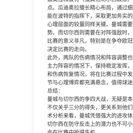
点。瓜迪奥拉擅长精心布局，通过细
能在波特的指挥下，采取更加务实的
心理层面的较量同样关键。曼城需要
势。而切尔西则需要在对阵强敌时，
比赛的意义非凡，特别是在争夺欧冠
决定比赛的走向。
此外，两队的伤病情况和阵容调整也
主力阵容的情况下，保持稳定发挥，
和伤病恢复情况，将在比赛过程中发
节与心理博弈都充满悬念，值得球迷
总结：
曼城与切尔西的争四大战，无疑是本
不仅关乎三分的得失，更关系到他们
术分析来看，曼城凭借强大的进攻体
切尔西在防守反击上的潜力也不可小
会在比赛中抢得先机。