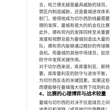
言，哈兰德无疑是最具威胁的球员。
禁区内制造威胁，还是曼城进攻体系
射门，使得他成为切尔西防线最需要
德的发挥，曼城有很大的机会在比赛
此外，德布劳内的发挥同样至关重要
准度和视野总能为曼城创造出大量的
队，德布劳内能够通过精妙的传球撕
良机。而曼城的其他中场球员，如京
防守中发挥关键作用。
对于切尔西来说，库库雷利亚、斯特
要。库库雷利亚的防守与进攻平衡，
为切尔西反击的关键因素。如果这些
西便能够在曼城强大攻势下找到机会
4、比赛的心理博弈与战术较量
曼城与切尔西的对决不仅是球员之间
迪奥拉和波特（或其他切尔西教练）