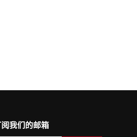
订阅我们的邮箱