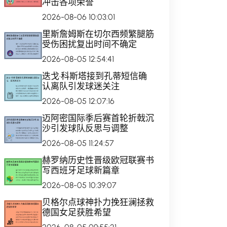
冲击各项荣誉
2026-08-06 10:03:01
里斯詹姆斯在切尔西频繁腿筋
受伤困扰复出时间不确定
2026-08-05 12:54:41
迭戈·科斯塔接到孔蒂短信确
认离队引发球迷关注
2026-08-05 12:07:16
迈阿密国际季后赛首轮折戟沉
沙引发球队反思与调整
2026-08-05 11:24:57
赫罗纳历史性晋级欧冠联赛书
写西班牙足球新篇章
2026-08-05 10:39:07
贝格尔点球神扑力挽狂澜拯救
德国女足获胜希望