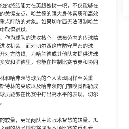
他的终结能力在英超独树一帜，不仅能够在
的关键支点。哈兰德的强大身体素质和高效
重点盯防的对象。如果切尔西无法限制哈兰
中取得进球。
。作为球队的进攻核心，德布劳内的传球精
进攻机会。面对切尔西这样防守严密的球
开对方防线，为哈兰德或其他队友提供进球
多安和罗德里，也能在控制比赛节奏和协同
林和哈弗茨等球员的个人表现同样至关重
斯特林的突破以及哈弗茨的门前嗅觉都能成
球员能够在比赛中打出高水平的表现，切尔
。
的较量，更是两队主帅战术智慧的较量。瓜
之间的战术博弈将成为本场比赛的重要看