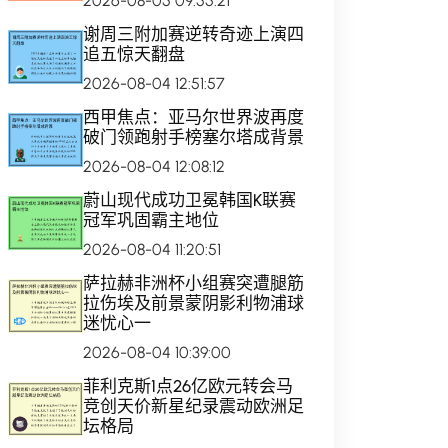
2026-08-05 09:55:21
谢周三附加赛逆转奇迹上演四
追五惊天翻盘
2026-08-04 12:51:57
西甲焦点：亚马尔世界波再度
破门领跑射手榜塞尔塔成背景
2026-08-04 12:08:12
蔚山现代成功卫冕韩国K联赛
冠军巩固霸主地位
2026-08-04 11:20:51
萨拉赫非洲杯小组赛突遭腿筋
拉伤埃及前景蒙阴影利物浦球
迷忧心一
2026-08-04 10:39:00
菲利克斯1点26亿欧元转会马
竞创天价新星纪录震动欧洲足
坛格局