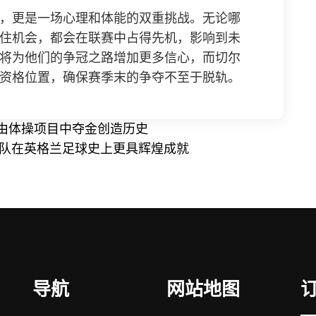
，更是一场心理和体能的双重挑战。无论哪
住机会，都会在联赛中占得先机，影响到未
将为他们的争冠之路增加更多信心，而切尔
资格位置，确保赛季末的争夺不至于脱轨。
由体操项目中夺金创造历史
球队在英格兰足球史上更具辉煌成就
导航
网站地图