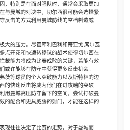
固，特别是在面对强队时，通常会采取更加
在与曼城的对决中，切尔西很可能会选择紧
守反击的方式利用曼城防线的空档制造威
极大的压力。尽管库利巴利和蒂亚戈·席尔瓦
多点开花和快速转移球的战术使得切尔西在
拦截能力将成为比赛成败的关键，若能有效
们或许能够在防守中获得更多反击机会。
弗茨等球员的个人突破能力以及斯特林的边
西的快速反击将成为他们在进攻端的突破
利用曼城高压防守留下的空间，尝试打破曼
效的配合和更具威胁的射门，才能在这样的
表现往往决定了比赛的走势。对于曼城而