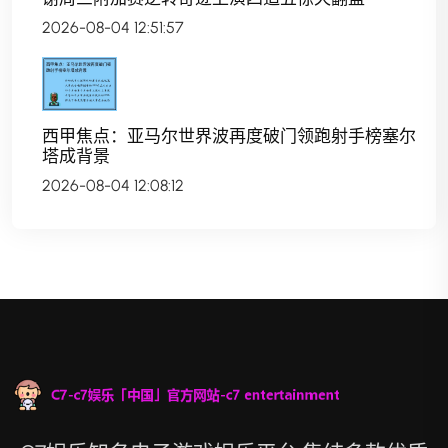
2026-08-04 12:51:57
西甲焦点：亚马尔世界波再度破门领跑射手榜塞尔
塔成背景
2026-08-04 12:08:12