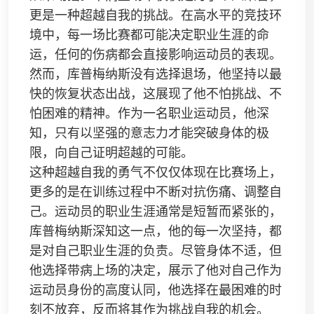
更是一种超越自我的挑战。在高水平的竞技环
境中，每一场比赛都可能决定职业生涯的命
运，任何的伤病都会直接影响运动员的表现。
然而，库普梅纳斯没有选择退场，他坚持以最
快的恢复状态出战，这展现了他不怕挑战、不
怕困难的精神。作为一名职业运动员，他深
知，只有以坚强的意志力才能突破身体的极
限，向自己证明超越的可能。
这种超越自我的勇气不仅仅体现在比赛场上，
更多的是在训练过程中不断对抗伤痛、调整自
己。运动员的职业生涯通常是短暂而紧张的，
库普梅纳斯深知这一点，他的每一次坚持，都
是对自己职业生涯的负责。尽管身体不适，但
他选择带病上场的决定，展示了他对自己作为
运动员身份的高度认同，他选择在最困难的时
刻不放弃，反而将其作为挑战自我的机会。