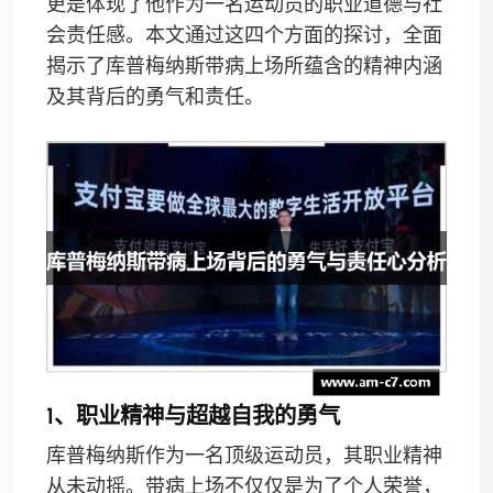
更是体现了他作为一名运动员的职业道德与社
会责任感。本文通过这四个方面的探讨，全面
揭示了库普梅纳斯带病上场所蕴含的精神内涵
及其背后的勇气和责任。
1、职业精神与超越自我的勇气
库普梅纳斯作为一名顶级运动员，其职业精神
从未动摇。带病上场不仅仅是为了个人荣誉，