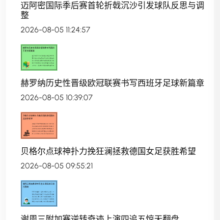
迈阿密国际季后赛首轮折戟沉沙引发球队反思与调
整
2026-08-05 11:24:57
赫罗纳历史性晋级欧冠联赛书写西班牙足球新篇章
2026-08-05 10:39:07
贝格尔点球神扑力挽狂澜拯救德国女足获胜希望
2026-08-05 09:55:21
谢周三附加赛逆转奇迹上演四追五惊天翻盘