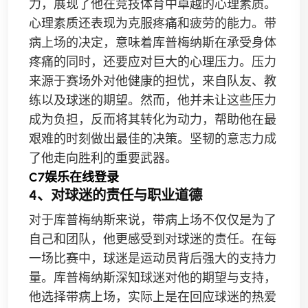
力，展现了他在竞技体育中卓越的心理素质。
心理素质还表现为克服疼痛和疲劳的能力。带
病上场的决定，意味着库普梅纳斯在承受身体
疼痛的同时，还要应对巨大的心理压力。压力
来源于赛场外对他健康的担忧，来自队友、教
练以及球迷的期望。然而，他并未让这些压力
成为负担，反而将其转化为动力，帮助他在最
艰难的时刻做出最佳的决策。坚韧的意志力成
了他走向胜利的重要武器。
C7娱乐在线登录
4、对球迷的责任与职业道德
对于库普梅纳斯来说，带病上场不仅仅是为了
自己和团队，他更感受到对球迷的责任。在每
一场比赛中，球迷是运动员背后强大的支持力
量。库普梅纳斯深知球迷对他的期望与支持，
他选择带病上场，实际上是在回应球迷的热爱