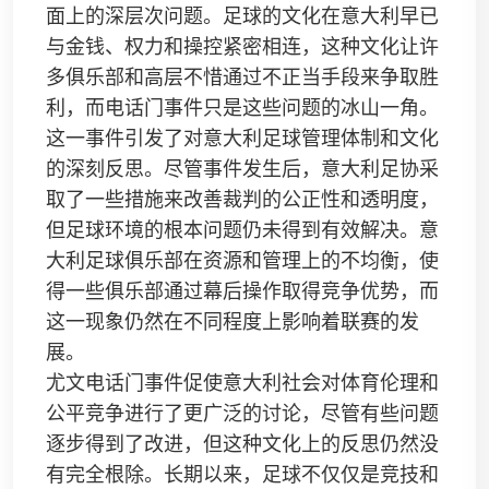
面上的深层次问题。足球的文化在意大利早已
与金钱、权力和操控紧密相连，这种文化让许
多俱乐部和高层不惜通过不正当手段来争取胜
利，而电话门事件只是这些问题的冰山一角。
这一事件引发了对意大利足球管理体制和文化
的深刻反思。尽管事件发生后，意大利足协采
取了一些措施来改善裁判的公正性和透明度，
但足球环境的根本问题仍未得到有效解决。意
大利足球俱乐部在资源和管理上的不均衡，使
得一些俱乐部通过幕后操作取得竞争优势，而
这一现象仍然在不同程度上影响着联赛的发
展。
尤文电话门事件促使意大利社会对体育伦理和
公平竞争进行了更广泛的讨论，尽管有些问题
逐步得到了改进，但这种文化上的反思仍然没
有完全根除。长期以来，足球不仅仅是竞技和