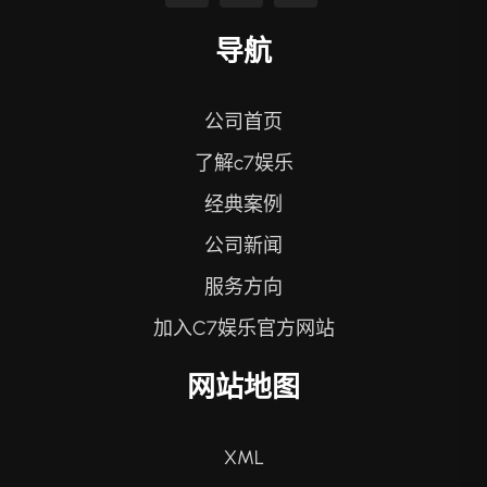
导航
公司首页
了解c7娱乐
经典案例
公司新闻
服务方向
加入C7娱乐官方网站
网站地图
XML