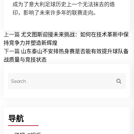
成为了意大利足球历史上一个无法抹去的烙
印，影响了未来许多年的联赛走向。
上一篇
尤文图斯迎接未来挑战：如何在技术革新中保
持竞争力并塑造新辉煌
下一篇
山东泰山不安排热身赛是否能有效提升球队备
战质量与竞技状态
导航