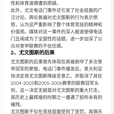
性和体育道德遭到质疑。
此外，尤文电话门事件还引发了社会层面的广
泛讨论。舆论普遍对尤文图斯的行为表示愤
怒，认为这严重影响了整个体育竞技的精神和
价值观。媒体对这一事件的深入报道使得电话
门丑闻成为了全国性的话题，进一步加深了公
众对意甲联赛的不信任感。
2、尤文图斯的后果
尤文图斯的后果首先体现在其被剥夺了多次意
甲冠军的荣誉。电话门事件爆发后，意大利足
协决定将尤文图斯降级至意乙，并取消了其在
2004-2005和2005-2006赛季的联赛冠军头
衔。这一决定无疑是对尤文图斯的重大打击，
其历史上最辉煌的时期之一遭遇了前所未有的
摧残。
尤文图斯不仅在竞技层面受到了惩罚，其俱乐