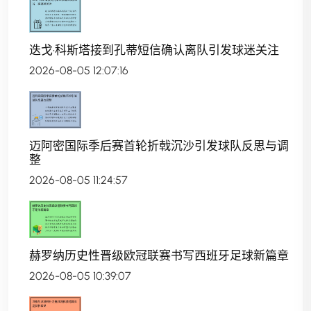
迭戈·科斯塔接到孔蒂短信确认离队引发球迷关注
2026-08-05 12:07:16
迈阿密国际季后赛首轮折戟沉沙引发球队反思与调
整
2026-08-05 11:24:57
赫罗纳历史性晋级欧冠联赛书写西班牙足球新篇章
2026-08-05 10:39:07