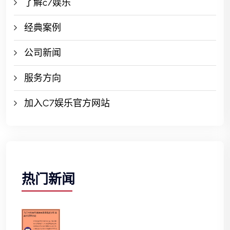
了解c7娱乐
经典案例
公司新闻
服务方向
加入C7娱乐官方网站
热门新闻