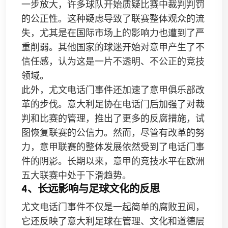
一步放大，许多球队开始质疑比赛中裁判判罚
的公正性。这种疑虑导致了联赛整体观众的流
失，尤其是在国际市场上的影响力也遭到了严
重削弱。其他国家的球迷开始对意甲产生了不
信任感，认为这是一片不透明、不公正的竞技
领域。
此外，尤文电话门事件还加速了意甲俱乐部改
革的步伐。意大利足协在电话门后加强了对裁
判和比赛的管理，推出了更多的反腐措施，试
图恢复联赛的公信力。然而，尽管有改革的努
力，意甲联赛的整体发展依然受到了电话门事
件的阴影。长期以来，意甲的竞技水平在欧洲
五大联赛中处于下滑趋势。
4、长远影响与足球文化的反思
尤文电话门事件不仅是一起简单的腐败丑闻，
它还反映了意大利足球在管理、文化和道德层