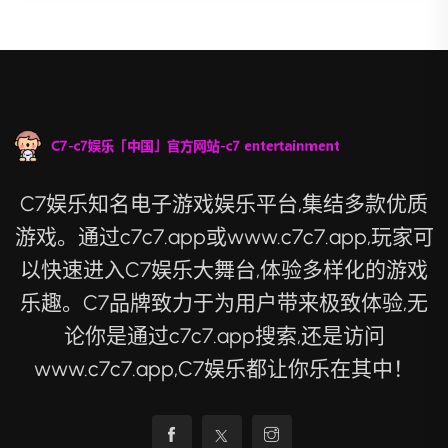
C7娱乐知名电子游戏娱乐平台,集结多款优质
游戏。通过c7c7.app或www.c7c7.app,玩家可
以快速进入C7娱乐大舞台,体验多样化的游戏
乐趣。C7品牌致力于为用户带来极致体验,无
论你是通过c7c7.app搜索,还是访问
www.c7c7.app,C7娱乐都让你乐在其中！