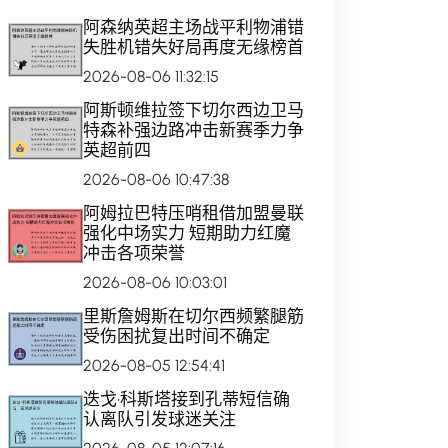
阿森纳英超主场战平利物浦错
失胜机错失好局再度无缘榜首
2026-08-06 11:32:15
阿斯顿维拉签下切尔西边卫马
特森补强边路冲击新赛季力争
英超前四
2026-08-06 10:47:38
阿姆拉巴特压哨租借加盟曼联
强化中场实力 短期助力红魔
冲击各项荣誉
2026-08-06 10:03:01
里斯詹姆斯在切尔西频繁腿筋
受伤困扰复出时间不确定
2026-08-05 12:54:41
迭戈·科斯塔接到孔蒂短信确
认离队引发球迷关注