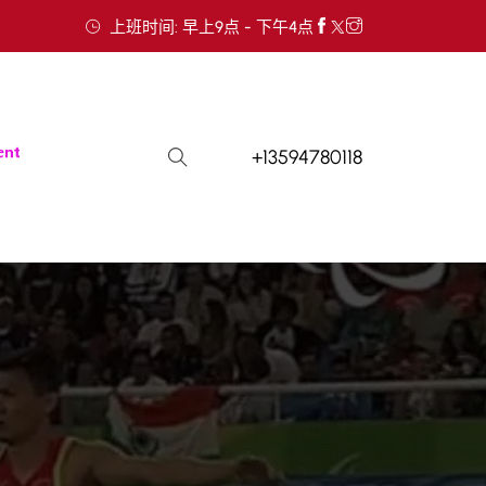
上班时间: 早上9点 - 下午4点
+13594780118