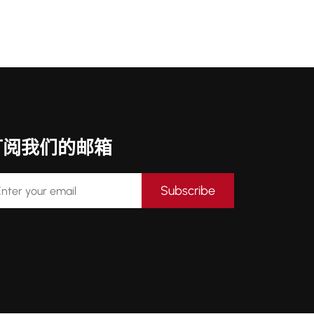
订阅我们的邮箱
Subscribe