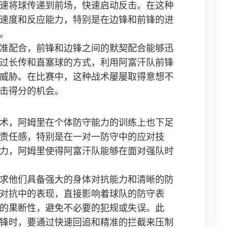
速将球传递到前场，快速启动反击。在这种
速度和反应能力，特别是在边锋和前锋的进
。
准配合，前锋和边锋之间的默契配合能够迅
过长传和直塞球的方式，利用阿富汗队前锋
威胁。在比赛中，这种战术屡屡取得意想不
击得分的机会。
术，阿姆里在个体防守能力的训练上也下足
责任感，特别是在一对一防守中的应对技
力，阿姆里使得阿富汗队能够在面对强队时
求他们具备强大的身体对抗能力和清晰的防
对抗中的表现，直接影响着球队的防守表
的果断性，避免不必要的犯规或失误。此
锋时，要通过快速回追和精准的拦截来压制