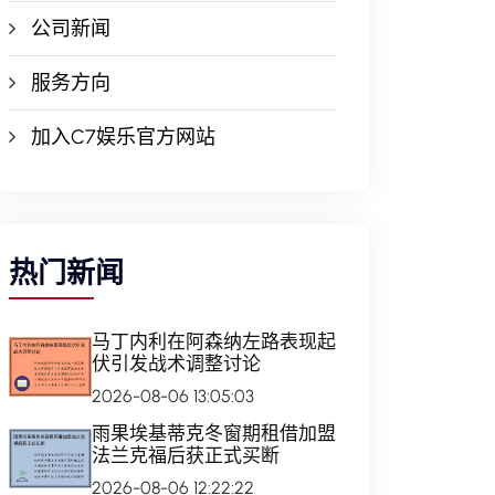
公司新闻
服务方向
加入C7娱乐官方网站
热门新闻
马丁内利在阿森纳左路表现起
伏引发战术调整讨论
2026-08-06 13:05:03
雨果埃基蒂克冬窗期租借加盟
法兰克福后获正式买断
2026-08-06 12:22:22