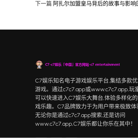
下一篇
阿扎尔加盟皇马背后的故事与影响
C7娱乐知名电子游戏娱乐平台,集结多款
游戏。通过c7c7.app或www.c7c7.app,玩
可以快速进入C7娱乐大舞台,体验多样化
戏乐趣。C7品牌致力于为用户带来极致体
无论你是通过c7c7.app搜索,还是访问
www.c7c7.app,C7娱乐都让你乐在其中！