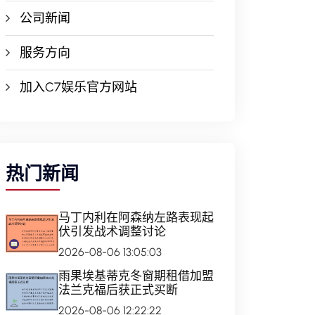
公司新闻
服务方向
加入C7娱乐官方网站
热门新闻
马丁内利在阿森纳左路表现起
伏引发战术调整讨论
2026-08-06 13:05:03
雨果埃基蒂克冬窗期租借加盟
法兰克福后获正式买断
2026-08-06 12:22:22