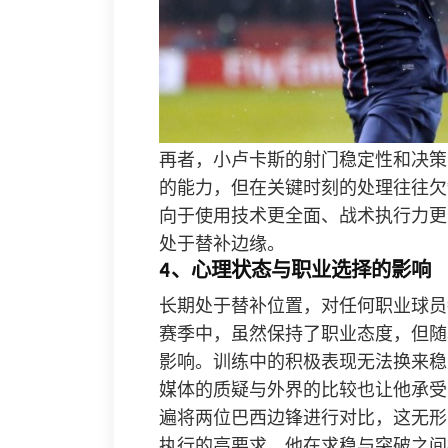
再者，小卢卡斯的射门稳定性和决策
的能力，但在关键时刻的处理往往欠
向于使用技术更全面、战术执行力更
处于替补边缘。
4、心理状态与职业选择的影响
长期处于替补位置，对任何职业球员
赛季中，虽然保持了职业态度，但随
影响。训练中的积极表现无法换来稳
媒体的质疑与外界的比较也让他承受
遍将两位巴西边锋进行对比，这无形
执行的高要求，他在求稳与突破之间