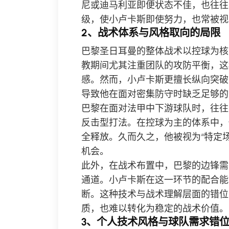
尼或迪马利亚即便状态不佳，也往往
级，使小卢卡斯即使努力，也常被视
2、战术体系与风格取向的局限
巴黎圣日耳曼的整体战术以控球为核
教期间尤其注重团队的攻防平衡，这
感。然而，小卢卡斯更擅长纵向突破
导致他在面对密集防守时缺乏足够的
巴黎在面对法甲中下游球队时，往往
反击型打法。在控球为主的体系中，
全释放。久而久之，他被视为“特定
机会。
此外，在战术布置中，巴黎的边锋需
通道。小卢卡斯在这一环节的配合能
断。这种技术与战术理解层面的错位
质，也难以转化为稳定的战术价值。
3、个人技术风格与球队需求错