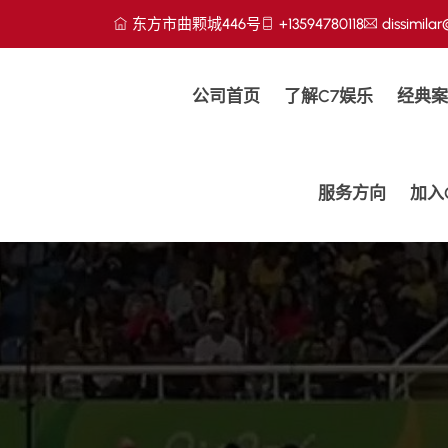
东方市曲颗城446号
+13594780118
dissimil
公司首页
了解c7娱乐
经典
服务方向
加入