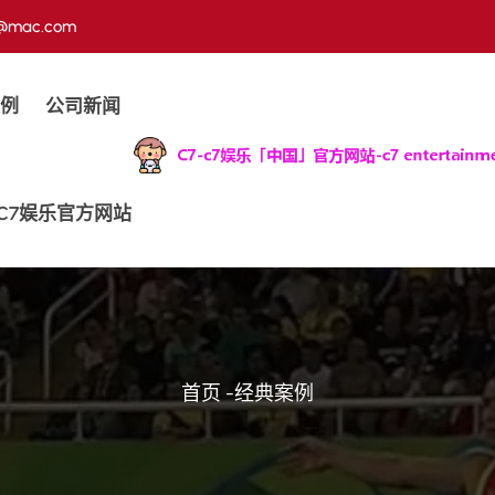
ar@mac.com
案例
公司新闻
C7娱乐官方网站
首页
-
经典案例