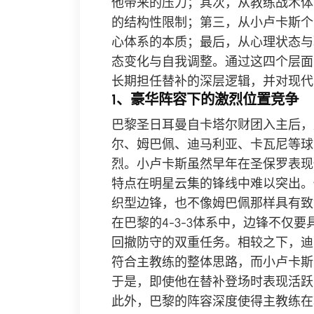
他带来的压力；其次，从教练战术体
的结构性限制；第三，从小卢卡斯个
心体系的本质；最后，从心理状态与
态变化与自我调整。通过这四个层面
长期担任替补的深层逻辑，并对现代
1、豪华阵容下的激烈位置竞争
巴黎圣日耳曼自卡塔尔财团入主后，
尔、姆巴佩、迪马利亚、卡瓦尼等球
烈。小卢卡斯虽然早年在圣保罗表现
特点在明星云集的锋线中难以突出。
织型边锋，也不像姆巴佩那样具有致
在巴黎的4-3-3体系中，边锋不仅
回撤防守的双重任务。相较之下，迪
符合主教练的整体思路，而小卢卡斯
于是，即使他在替补登场时表现活跃
此外，巴黎的阵容深度使得主教练在