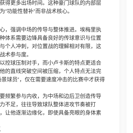
获得更多出场时间。这种豪门球队的内部层
为“功能性替补”而非战术核心。
心，强调中场的传导与整体推进。埃梅里执
种体系需要边锋具备良好的传球意识与位置
与个人冲刺，对位置战的理解相对有限，这
战术参与度。
以控球压制对手，而小卢卡斯的特点更适合
他的直线突破空间被压缩，个人特点无法完
场景球员”，仅在需要速度冲击的比赛中才获得
要频繁参与内收，为中场和边后卫创造传导
力不足，往往导致球队整体进攻节奏被打
，让他逐渐边缘化，即使具备亮眼的身体素
位