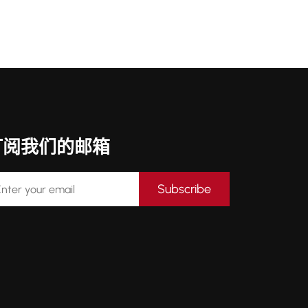
订阅我们的邮箱
Subscribe