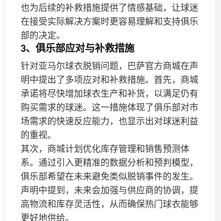
也为后续的补救措施提供了情感基础，让球迷
在接受实际解决方案时更容易理解和支持俱乐
部的决定。
3、俱乐部应对与补救措施
针对亚马尔球衣脱销问题，巴萨官方商城在声
明中提出了多项应对和补救措施。首先，商城
承诺将尽快增加球衣生产和补货，以满足仍有
购买需求的球迷。这一措施体现了俱乐部对市
场需求的快速反应能力，也显示出对球迷利益
的重视。
其次，商城计划优化库存管理和销售预测体
系。通过引入更精准的数据分析和预判模型，
俱乐部希望在未来避免类似脱销事件的发生。
声明中提到，未来会加强与供应商的协调，提
高物流和库存灵活性，从而确保热门球衣能够
更好地供给。