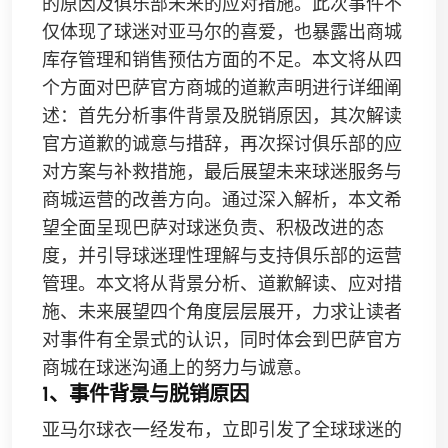
的原因及俱乐部未来的应对措施。此次事件不
仅体现了球迷对亚马尔的喜爱，也暴露出商城
库存管理和销售预估方面的不足。本文将从四
个方面对巴萨官方商城的道歉声明进行详细阐
述：首先分析事件背景及脱销原因，其次解读
官方道歉的诚意与措辞，再次探讨俱乐部的应
对方案与补救措施，最后展望未来球迷服务与
商城运营的改善方向。通过深入解析，本文希
望全面呈现巴萨对球迷负责、积极改进的态
度，并引导球迷理性理解与支持俱乐部的运营
管理。本文将从背景分析、道歉解读、应对措
施、未来展望四个角度层层展开，力求让读者
对事件有全景式的认识，同时体会到巴萨官方
商城在球迷沟通上的努力与诚意。
1、事件背景与脱销原因
亚马尔球衣一经发布，立即引发了全球球迷的