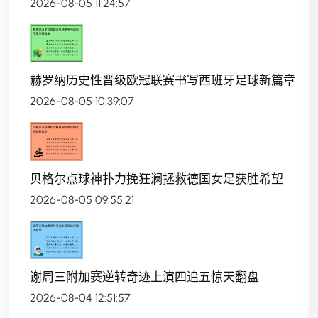
2026-08-05 11:24:57
赫罗纳历史性晋级欧冠联赛书写西班牙足球新篇章
2026-08-05 10:39:07
贝格尔点球神扑力挽狂澜拯救德国女足获胜希望
2026-08-05 09:55:21
谢周三附加赛逆转奇迹上演四追五惊天翻盘
2026-08-04 12:51:57