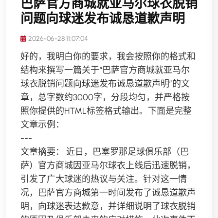
巴萨官方商城就亚马尔球衣脱销
问题向球迷发布诚恳道歉声明
2026-06-28 11:07:04
好的，我明白你的要求，我会按照你的格式和
结构来撰写一篇关于“巴萨官方商城就亚马尔
球衣脱销问题向球迷发布诚恳道歉声明”的文
章，总字数约3000字，分段均匀，并严格按
照你提供的HTML标签格式输出。下面是完整
文章示例：
---
文章摘要： 近日，巴塞罗那足球俱乐部（巴
萨）官方商城因亚马尔球衣上线后迅速脱销，
引发了广大球迷的热议与关注。针对这一情
况，巴萨官方商城第一时间发布了诚恳道歉声
明，向球迷表达歉意，并详细说明了球衣脱销