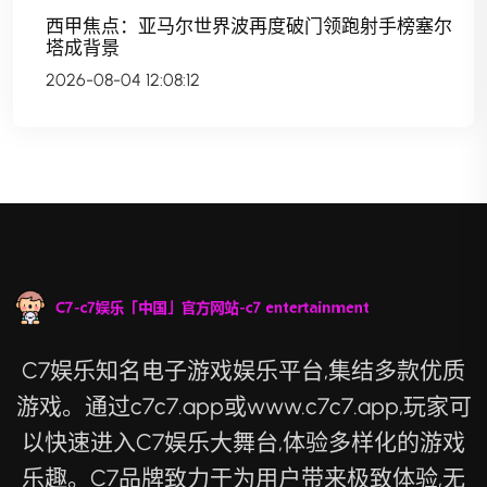
西甲焦点：亚马尔世界波再度破门领跑射手榜塞尔
塔成背景
2026-08-04 12:08:12
C7娱乐知名电子游戏娱乐平台,集结多款优质
游戏。通过c7c7.app或www.c7c7.app,玩家可
以快速进入C7娱乐大舞台,体验多样化的游戏
乐趣。C7品牌致力于为用户带来极致体验,无