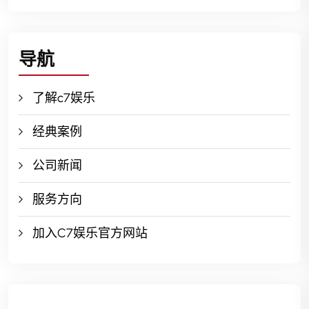
导航
了解c7娱乐
经典案例
公司新闻
服务方向
加入C7娱乐官方网站