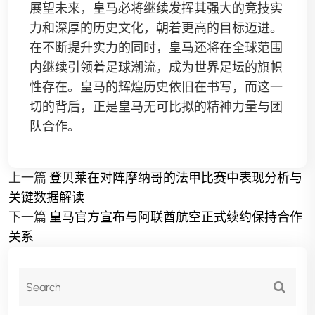
展望未来，皇马必将继续发挥其强大的竞技实
力和深厚的历史文化，朝着更高的目标迈进。
在不断提升实力的同时，皇马还将在全球范围
内继续引领着足球潮流，成为世界足坛的旗帜
性存在。皇马的辉煌历史依旧在书写，而这一
切的背后，正是皇马无可比拟的精神力量与团
队合作。
上一篇
登贝莱在对阵摩纳哥的法甲比赛中表现分析与
关键数据解读
下一篇
皇马官方宣布与阿联酋航空正式续约保持合作
关系