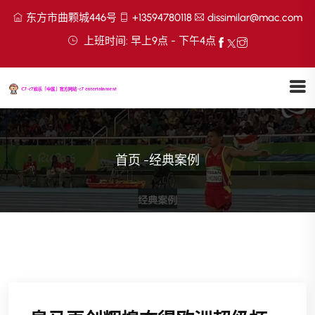
东方市曲颗城446号
+13594780118
dissimilar@mac.com
上班时间: 早上9点 - 下午4点
首页
-
经典案例