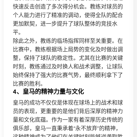
快速反击创造了多次得分机会。教练对球员的
个人能力进行了精准的调动，使得全队的配合
更加默契，进一步提升了球队整体的竞技水
平。
除此之外，教练的临场指挥同样至关重要。在
比赛中，教练根据场上局势的变化及时做出调
整，保持了球队的稳定性。尤其在比赛的关键
时刻，教练通过及时换人和战术调整，让球队
始终保持了强大的比赛气势，最终顺利拿下了
比赛的胜利。
4、皇马的精神力量与文化
皇马的成功不仅仅是体现在球场上的战术和球
员的表现，更重要的是他们背后深厚的精神力
量和文化底蕴。作为一家有着深厚历史传统的
俱乐部，皇马一直秉承着“永不放弃”的精神，