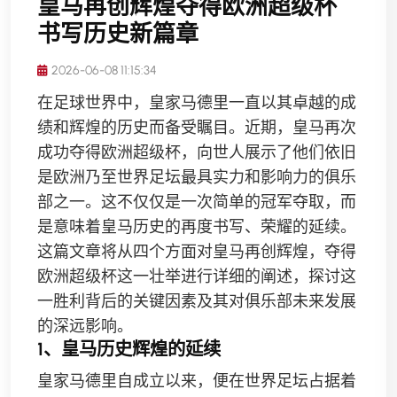
皇马再创辉煌夺得欧洲超级杯
书写历史新篇章
2026-06-08 11:15:34
在足球世界中，皇家马德里一直以其卓越的成
绩和辉煌的历史而备受瞩目。近期，皇马再次
成功夺得欧洲超级杯，向世人展示了他们依旧
是欧洲乃至世界足坛最具实力和影响力的俱乐
部之一。这不仅仅是一次简单的冠军夺取，而
是意味着皇马历史的再度书写、荣耀的延续。
这篇文章将从四个方面对皇马再创辉煌，夺得
欧洲超级杯这一壮举进行详细的阐述，探讨这
一胜利背后的关键因素及其对俱乐部未来发展
的深远影响。
1、皇马历史辉煌的延续
皇家马德里自成立以来，便在世界足坛占据着