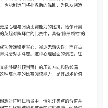
，也能制造门将扑救后的混乱，为队友创造
更是心理与阅读比赛能力的比拼。恰尔汗奥
的英超对阵拜仁的比赛中，具备“隐形领袖”的
成功传递稳定军心，减少无谓失误；而在占
脚消磨对手斗志。这种心理层面的调控，往
其能够提前预判拜仁的压迫方向和防线漏
这种高水平的比赛阅读能力，是其战术价值
假想对阵拜仁场景中，恰尔汗奥卢的价值并