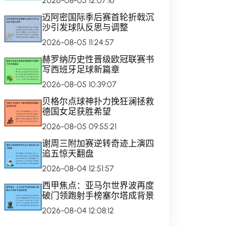
2026-08-05 12:07:16
迈阿密国际季后赛首轮折戟沉
沙引发球队反思与调整
2026-08-05 11:24:57
赫罗纳历史性晋级欧冠联赛书
写西班牙足球新篇章
2026-08-05 10:39:07
贝格尔点球神扑力挽狂澜拯救
德国女足获胜希望
2026-08-05 09:55:21
谢周三附加赛逆转奇迹上演四
追五惊天翻盘
2026-08-04 12:51:57
西甲焦点：亚马尔世界波再度
破门领跑射手榜塞尔塔成背景
2026-08-04 12:08:12