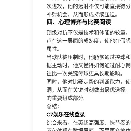
次进攻，他的远射不仅可能直接得分
补射机会，从而形成持续压迫。
四、心理博弈与比赛阅读
顶级对抗不仅是技术和体能的较量，
卢在这一层面的成熟度，使他在假想
属性。
当球队被压制时，他能够通过控球和
据主动时，他又懂得如何通过耐心倒
往比一次关键传球更具长期影响。
同时，他对比赛走势的判断能力，使
洞，从而在关键时刻做出最优选择。
的重要组成部分。
总结：
C7娱乐在线登录
综合来看，在英超高强度、快节奏的