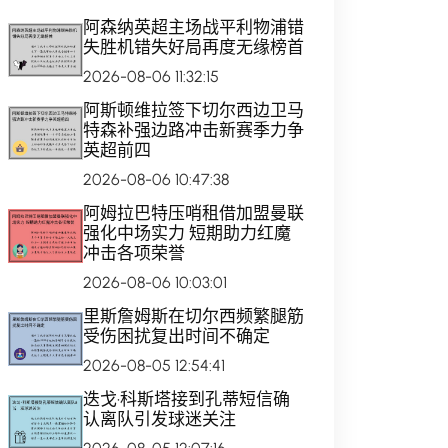
阿森纳英超主场战平利物浦错
失胜机错失好局再度无缘榜首
2026-08-06 11:32:15
阿斯顿维拉签下切尔西边卫马
特森补强边路冲击新赛季力争
英超前四
2026-08-06 10:47:38
阿姆拉巴特压哨租借加盟曼联
强化中场实力 短期助力红魔
冲击各项荣誉
2026-08-06 10:03:01
里斯詹姆斯在切尔西频繁腿筋
受伤困扰复出时间不确定
2026-08-05 12:54:41
迭戈·科斯塔接到孔蒂短信确
认离队引发球迷关注