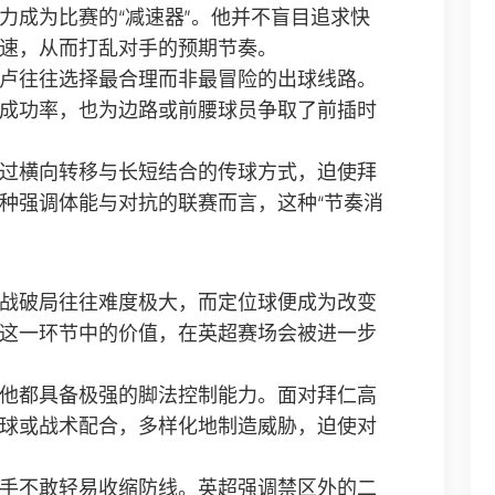
力成为比赛的“减速器”。他并不盲目追求快
速，从而打乱对手的预期节奏。
卢往往选择最合理而非最冒险的出球线路。
成功率，也为边路或前腰球员争取了前插时
过横向转移与长短结合的传球方式，迫使拜
种强调体能与对抗的联赛而言，这种“节奏消
战破局往往难度极大，而定位球便成为改变
这一环节中的价值，在英超赛场会被进一步
他都具备极强的脚法控制能力。面对拜仁高
球或战术配合，多样化地制造威胁，迫使对
手不敢轻易收缩防线。英超强调禁区外的二