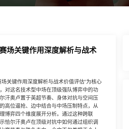
赛场关键作用深度解析与战术
赛场关键作用深度解析与战术价值评估”为核心
，对这名技术型中场在顶级强队博弈中的功
尔汗奥卢置于英超节奏、身体对抗与空间压
的高位逼抢、边中结合与中场压制特点，从
理博弈四个维度展开分析。通过这种跨联
示恰尔汗奥卢在顶级对抗中如何通过组织调