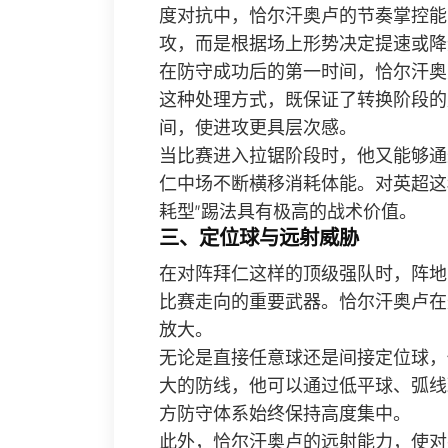
度对抗中，恰尔汗奥卢的节奏掌控能
攻，而是根据场上形势决定提速或降
在防守成功后的第一时间，恰尔汗奥
这种处理方式，既保证了转换阶段的
间，使进攻更具层次感。
当比赛进入拉锯阶段时，他又能够通
仁中场不断横移消耗体能。对英超这
耗型”踢法具有极高的战术价值。
三、定位球与远射威胁
在对阵拜仁这样的顶级强队时，阵地
比赛走向的重要武器。恰尔汗奥卢在
放大。
无论是直接任意球还是间接定位球，
大的防线，他可以通过低平球、弧线
方防守体系始终保持高度集中。
此外，恰尔汗奥卢的远射能力，使对