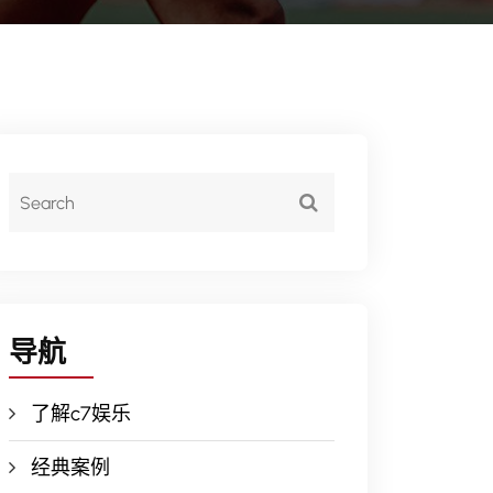
导航
了解c7娱乐
经典案例