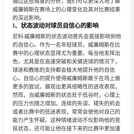
通过这些角度的分析，我们可以更深入地了解
威廉姆斯在赛场上的心理变化及其对比赛结果
的深远影响。
1、状态波动对球员自信心的影响
尼科·威廉姆斯的状态波动首先会直接影响到他
的自信心。作为一名年轻球员，威廉姆斯在比
赛中的心理状态显得尤为重要。每当他发挥出
色，尤其是在高速突破和关键进球的情况下，
球迷和教练的支持都会极大地提升他的自信
心。自信心的提升使得威廉姆斯敢于在场上做
更多的尝试，展现出更具侵略性的进攻表现。
然而，当威廉姆斯的状态处于低谷时，心理上
的压力也随之增加。连续的失误、错失的机会
或者比赛中的低迷表现，常常会使他对自己的
能力产生怀疑。这种情绪波动不仅影响他的竞
技状态，还可能让他在接下来的比赛中更加谨