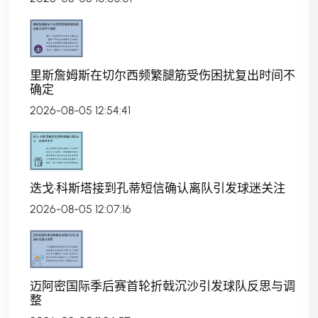
里斯詹姆斯在切尔西频繁腿筋受伤困扰复出时间不
确定
2026-08-05 12:54:41
迭戈·科斯塔接到孔蒂短信确认离队引发球迷关注
2026-08-05 12:07:16
迈阿密国际季后赛首轮折戟沉沙引发球队反思与调
整