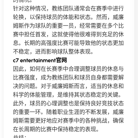
的情况。
针对这种情况，教练团队通常会在赛季中进行
轮换，以保持球员的体能和状态。然而，威廉
姆斯作为球队的重要一员，经常需要在多个比
赛中担任首发，这就使得他很难得到充足的休
息。长期的高强度比赛可能导致他的状态更加
不稳定，进而影响球队整体表现。
c7 entertainment官网
因此，如何在长赛季中合理调整球员的休息与
比赛强度，成为教练团队和球员自身都需要解
决的问题。对于威廉姆斯而言，适当的休息和
科学的体能管理，是维持其状态稳定的关键。
此外，球员的心理调整也是保持良好竞技状态
的重要一环。随着职业生涯的不断发展，威廉
姆斯需要更好地应对赛季中的各种挑战，确保
在长周期的比赛中保持稳定的表现。