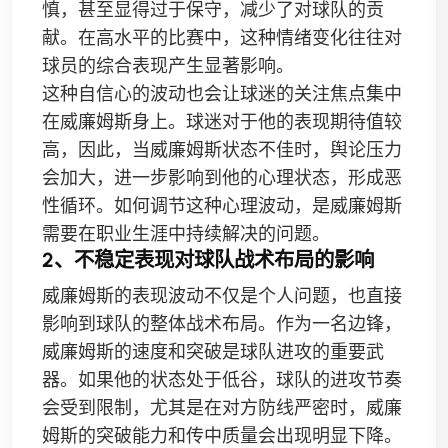
慎，甚至显得过于保守，减少了对球队的贡
献。在高水平的比赛中，这种情绪变化往往对
球员的综合表现产生显著影响。
这种自信心的波动也会让球迷的关注焦点集中
在威廉姆斯身上。球迷对于他的表现期待值较
高，因此，当威廉姆斯状态不佳时，舆论压力
会加大，进一步影响到他的心理状态，形成恶
性循环。如何调节这种心理波动，是威廉姆斯
需要在职业生涯中持续解决的问题。
2、不稳定表现对球队战术布局的影响
威廉姆斯的表现波动不仅是个人问题，也直接
影响到球队的整体战术布局。作为一名边锋，
威廉姆斯的速度和突破是球队进攻的重要武
器。如果他的状态处于低谷，球队的进攻节奏
会受到限制，尤其是在对方防线严密时，威廉
姆斯的突破能力和传中质量会出现明显下降。