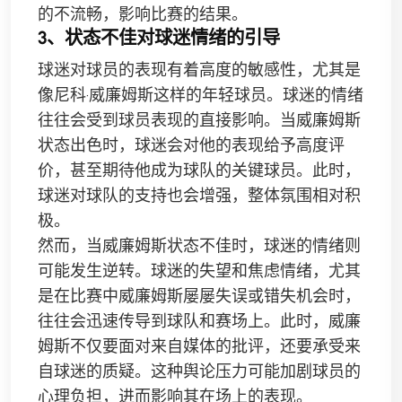
的不流畅，影响比赛的结果。
3、状态不佳对球迷情绪的引导
球迷对球员的表现有着高度的敏感性，尤其是
像尼科·威廉姆斯这样的年轻球员。球迷的情绪
往往会受到球员表现的直接影响。当威廉姆斯
状态出色时，球迷会对他的表现给予高度评
价，甚至期待他成为球队的关键球员。此时，
球迷对球队的支持也会增强，整体氛围相对积
极。
然而，当威廉姆斯状态不佳时，球迷的情绪则
可能发生逆转。球迷的失望和焦虑情绪，尤其
是在比赛中威廉姆斯屡屡失误或错失机会时，
往往会迅速传导到球队和赛场上。此时，威廉
姆斯不仅要面对来自媒体的批评，还要承受来
自球迷的质疑。这种舆论压力可能加剧球员的
心理负担，进而影响其在场上的表现。