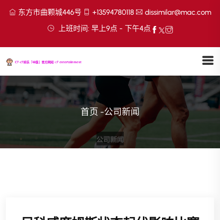
东方市曲颗城446号
+13594780118
dissimilar@mac.com
上班时间: 早上9点 - 下午4点
首页
-
公司新闻