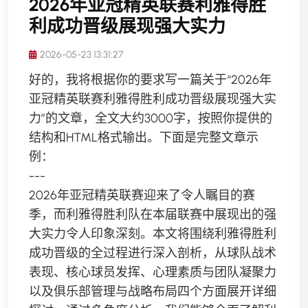
2026年亚冠精英联赛利雅得胜
利成功晋级展现强大实力
2026-05-23 13:31:27
好的，我将根据你的要求写一篇关于“2026年
亚冠精英联赛利雅得胜利成功晋级展现强大实
力”的文章，全文大约3000字，按照你提供的
结构和HTML格式输出。下面是完整文章示
例：
---
2026年亚冠精英联赛迎来了令人瞩目的赛
季，而利雅得胜利队在本届联赛中展现出的强
大实力令人印象深刻。本文将围绕利雅得胜利
成功晋级的全过程进行深入剖析，从球队战术
表现、核心球员发挥、心理素质与团队凝聚力
以及俱乐部管理与战略布局四个方面展开详细