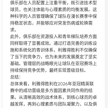
俱乐部在人员配置上注重平衡，既引进技术型
球员，也关注体能与心理素质的均衡发展。这
种科学的人员管理确保了球队在漫长赛季中保
持稳定状态，并能够应对突发伤病或轮换需
求。
此外，俱乐部在资源投入和青年梯队培养方面
同样取得了显著成效。通过打造完善的训练设
施和系统化的青训体系，利雅得胜利不仅确保
了当下的竞争力，也为未来的发展奠定了坚实
基础。管理层的战略眼光让球队在亚冠赛场上
持续保持竞争优势，最终实现晋级目标。
总结：
总体来看，利雅得胜利在2026年亚冠精英联
赛中的成功晋级是多方面因素共同作用的结
果。从清晰高效的战术体系，到核心球员的卓
越发挥，再到心理素质与团队凝聚力，以及俱