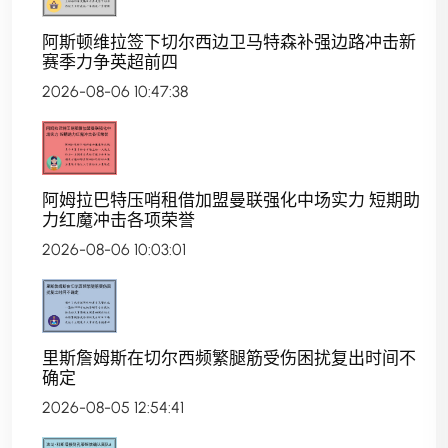
阿斯顿维拉签下切尔西边卫马特森补强边路冲击新
赛季力争英超前四
2026-08-06 10:47:38
阿姆拉巴特压哨租借加盟曼联强化中场实力 短期助
力红魔冲击各项荣誉
2026-08-06 10:03:01
里斯詹姆斯在切尔西频繁腿筋受伤困扰复出时间不
确定
2026-08-05 12:54:41