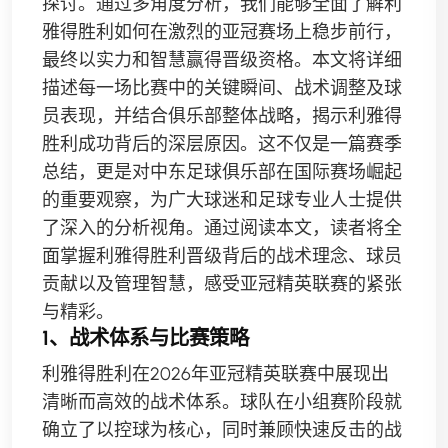
探讨。通过多角度分析，我们能够全面了解利
雅得胜利如何在激烈的亚冠赛场上稳步前行，
最终以实力和智慧赢得晋级资格。本文将详细
描述每一场比赛中的关键瞬间、战术调整及球
员表现，并结合俱乐部整体战略，揭示利雅得
胜利成功背后的深层原因。这不仅是一篇赛季
总结，更是对中东足球俱乐部在国际赛场崛起
的重要观察，为广大球迷和足球专业人士提供
了深入的分析视角。通过阅读本文，读者将全
面掌握利雅得胜利晋级背后的战术理念、球员
贡献以及管理智慧，感受亚冠精英联赛的紧张
与精彩。
1、战术体系与比赛策略
利雅得胜利在2026年亚冠精英联赛中展现出
清晰而高效的战术体系。球队在小组赛阶段就
确立了以控球为核心，同时兼顾快速反击的战