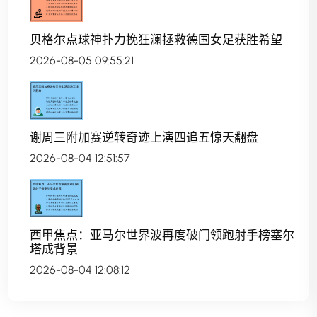
贝格尔点球神扑力挽狂澜拯救德国女足获胜希望
2026-08-05 09:55:21
谢周三附加赛逆转奇迹上演四追五惊天翻盘
2026-08-04 12:51:57
西甲焦点：亚马尔世界波再度破门领跑射手榜塞尔
塔成背景
2026-08-04 12:08:12