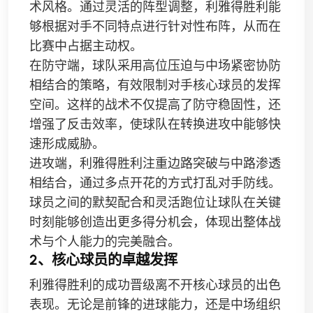
术风格。通过灵活的阵型调整，利雅得胜利能
够根据对手不同特点进行针对性布阵，从而在
比赛中占据主动权。
在防守端，球队采用高位压迫与中场紧密协防
相结合的策略，有效限制对手核心球员的发挥
空间。这样的战术不仅提高了防守稳固性，还
增强了反击效率，使球队在转换进攻中能够快
速形成威胁。
进攻端，利雅得胜利注重边路突破与中路渗透
相结合，通过多点开花的方式打乱对手防线。
球员之间的默契配合和灵活跑位让球队在关键
时刻能够创造出更多得分机会，体现出整体战
术与个人能力的完美融合。
2、核心球员的卓越发挥
利雅得胜利的成功晋级离不开核心球员的出色
表现。无论是前锋的进球能力，还是中场组织