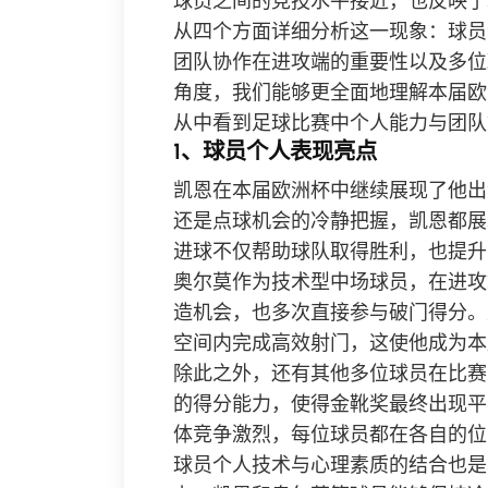
球员之间的竞技水平接近，也反映了
从四个方面详细分析这一现象：球员
团队协作在进攻端的重要性以及多位
角度，我们能够更全面地理解本届欧
从中看到足球比赛中个人能力与团队
1、球员个人表现亮点
凯恩在本届欧洲杯中继续展现了他出
还是点球机会的冷静把握，凯恩都展
进球不仅帮助球队取得胜利，也提升
奥尔莫作为技术型中场球员，在进攻
造机会，也多次直接参与破门得分。
空间内完成高效射门，这使他成为本
除此之外，还有其他多位球员在比赛
的得分能力，使得金靴奖最终出现平
体竞争激烈，每位球员都在各自的位
球员个人技术与心理素质的结合也是