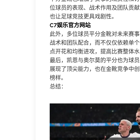
位球员的表现、战术作用及团队贡献
也让足球竞技更具戏剧性。
C7娱乐官方网站
此外，多位球员平分金靴对未来赛事
战术和团队配合，而不仅仅依赖单个
点开花和均衡进攻，提高比赛整体水
最后，凯恩与奥尔莫的平分也为球员
展现了顶尖能力，也在金靴竞争中创
榜样。
总结：