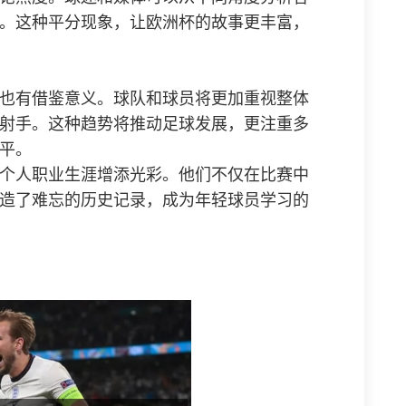
。这种平分现象，让欧洲杯的故事更丰富，
也有借鉴意义。球队和球员将更加重视整体
射手。这种趋势将推动足球发展，更注重多
平。
个人职业生涯增添光彩。他们不仅在比赛中
造了难忘的历史记录，成为年轻球员学习的