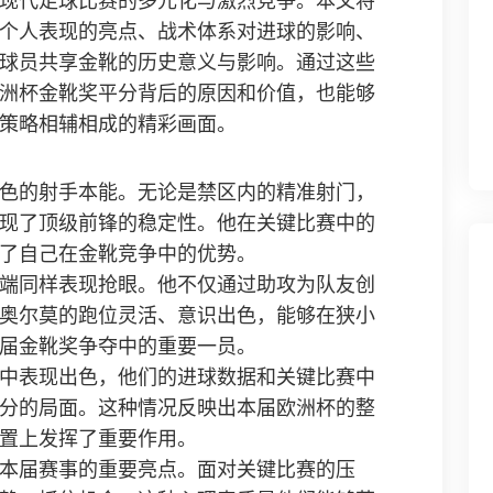
现代足球比赛的多元化与激烈竞争。本文将
个人表现的亮点、战术体系对进球的影响、
球员共享金靴的历史意义与影响。通过这些
洲杯金靴奖平分背后的原因和价值，也能够
策略相辅相成的精彩画面。
色的射手本能。无论是禁区内的精准射门，
现了顶级前锋的稳定性。他在关键比赛中的
了自己在金靴竞争中的优势。
端同样表现抢眼。他不仅通过助攻为队友创
奥尔莫的跑位灵活、意识出色，能够在狭小
届金靴奖争夺中的重要一员。
中表现出色，他们的进球数据和关键比赛中
分的局面。这种情况反映出本届欧洲杯的整
置上发挥了重要作用。
本届赛事的重要亮点。面对关键比赛的压