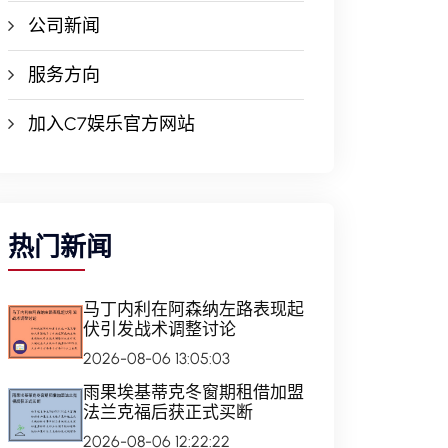
公司新闻
服务方向
加入C7娱乐官方网站
热门新闻
马丁内利在阿森纳左路表现起
伏引发战术调整讨论
2026-08-06 13:05:03
雨果埃基蒂克冬窗期租借加盟
法兰克福后获正式买断
2026-08-06 12:22:22