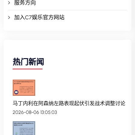
服务方向
加入C7娱乐官方网站
热门新闻
马丁内利在阿森纳左路表现起伏引发战术调整讨论
2026-08-06 13:05:03