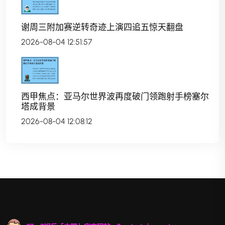
谢周三附加赛逆转奇迹上演四追五惊天翻盘
2026-08-04 12:51:57
西甲焦点：亚马尔世界波再度破门领跑射手榜塞尔
塔成背景
2026-08-04 12:08:12