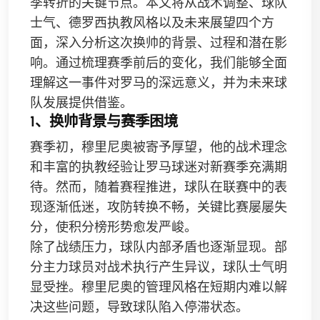
季转折的关键节点。本文将从战术调整、球队
士气、德罗西执教风格以及未来展望四个方
面，深入分析这次换帅的背景、过程和潜在影
响。通过梳理赛季前后的变化，我们能够全面
理解这一事件对罗马的深远意义，并为未来球
队发展提供借鉴。
1、换帅背景与赛季困境
赛季初，穆里尼奥被寄予厚望，他的战术理念
和丰富的执教经验让罗马球迷对新赛季充满期
待。然而，随着赛程推进，球队在联赛中的表
现逐渐低迷，攻防转换不畅，关键比赛屡屡失
分，使积分榜形势愈发严峻。
除了战绩压力，球队内部矛盾也逐渐显现。部
分主力球员对战术执行产生异议，球队士气明
显受挫。穆里尼奥的管理风格在短期内难以解
决这些问题，导致球队陷入停滞状态。