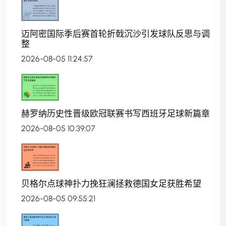
迈阿密国际季后赛首轮折戟沉沙引发球队反思与调
整
2026-08-05 11:24:57
赫罗纳历史性晋级欧冠联赛书写西班牙足球新篇章
2026-08-05 10:39:07
贝格尔点球神扑力挽狂澜拯救德国女足获胜希望
2026-08-05 09:55:21