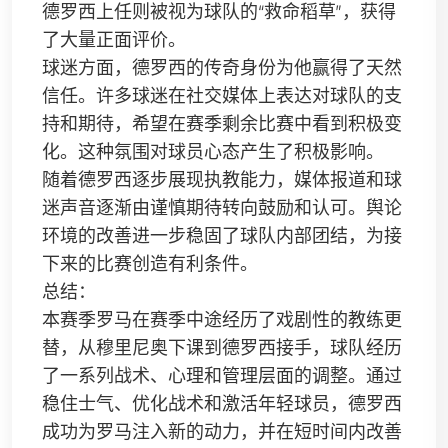
德罗西上任则被视为球队的“救命稻草”，获得
了大量正面评价。
球迷方面，德罗西的传奇身份为他赢得了天然
信任。许多球迷在社交媒体上表达对球队的支
持和期待，希望在赛季剩余比赛中看到积极变
化。这种氛围对球员心态产生了积极影响。
随着德罗西逐步展现执教能力，媒体报道和球
迷声音逐渐由谨慎期待转向鼓励和认可。舆论
环境的改善进一步稳固了球队内部团结，为接
下来的比赛创造有利条件。
总结：
本赛季罗马在赛季中途经历了戏剧性的教练更
替，从穆里尼奥下课到德罗西接手，球队经历
了一系列战术、心理和管理层面的调整。通过
稳住士气、优化战术和激活年轻球员，德罗西
成功为罗马注入新的动力，并在短时间内改善