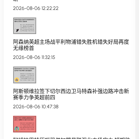
2026-08-06 12:22:22
阿森纳英超主场战平利物浦错失胜机错失好局再度
无缘榜首
2026-08-06 11:32:15
阿斯顿维拉签下切尔西边卫马特森补强边路冲击新
赛季力争英超前四
2026-08-06 10:47:38