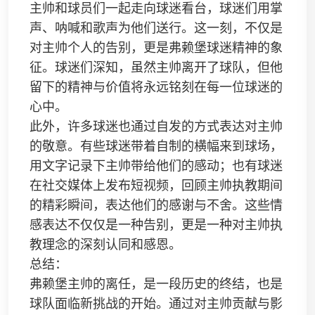
主帅和球员们一起走向球迷看台，球迷们用掌
声、呐喊和歌声为他们送行。这一刻，不仅是
对主帅个人的告别，更是弗赖堡球迷精神的象
征。球迷们深知，虽然主帅离开了球队，但他
留下的精神与价值将永远铭刻在每一位球迷的
心中。
此外，许多球迷也通过自发的方式表达对主帅
的敬意。有些球迷带着自制的横幅来到球场，
用文字记录下主帅带给他们的感动；也有球迷
在社交媒体上发布短视频，回顾主帅执教期间
的精彩瞬间，表达他们的感谢与不舍。这些情
感表达不仅仅是一种告别，更是一种对主帅执
教理念的深刻认同和感恩。
总结：
弗赖堡主帅的离任，是一段历史的终结，也是
球队面临新挑战的开始。通过对主帅贡献与影