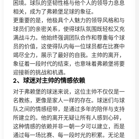
困境。球队的坚韧性格与他个人的领导力息息
相关，成为了弗赖堡足球的象征。
更重要的是，他极具个人魅力的领导风格和与
球员们的亲密关系，使得球队氛围既轻松又充
满战斗力。他始终强调团队合作和尊重每个球
员的价值，这使得队内每一位球员都在比赛中
竭尽全力，展示了最好的自我。主帅的离开，
象征着一段时代的结束，也意味着弗赖堡将要
迎接新的挑战和机遇。
2、球迷对主帅的情感依赖
对于弗赖堡的球迷来说，这位主帅不仅仅是一
名教练，更像是家人一样的存在。球迷们与球
队之间的情感纽带，是通过多年的陪伴与支持
所建立的。他的离开无疑让所有人感到心碎，
这种情感的依赖并非一朝一夕可以建立，而是
通过每一场比赛、每一段时光的积累。无论是