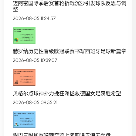
迈阿密国际季后赛首轮折戟沉沙引发球队反思与调
整
2026-08-05 11:24:57
赫罗纳历史性晋级欧冠联赛书写西班牙足球新篇章
2026-08-05 10:39:07
贝格尔点球神扑力挽狂澜拯救德国女足获胜希望
2026-08-05 09:55:21
谢周三附加赛逆转奇迹上演四追五惊天翻盘