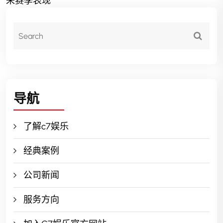
来赛季表现
导航
了解c7娱乐
经典案例
公司新闻
服务方向