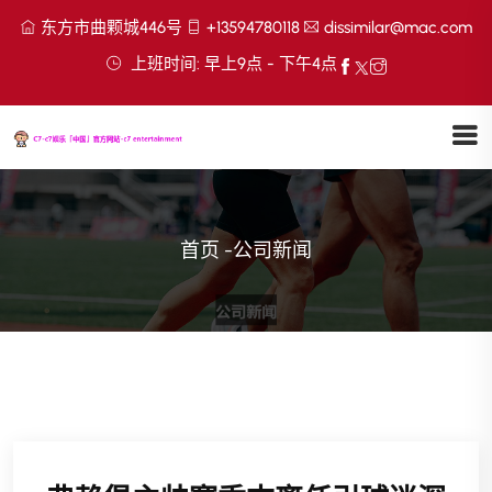
东方市曲颗城446号
+13594780118
dissimilar@mac.com
上班时间: 早上9点 - 下午4点
首页
-
公司新闻