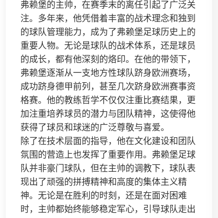
弗赖堡的主帅，在赛季末的离任引起了广泛关
注。多年来，他凭借着丰富的战术理念和独到
的球队管理能力，成为了弗赖堡足球历史上的
重要人物。无论是球队的战术体系，还是球员
的成长，都有他深刻的烙印。在他的带领下，
弗赖堡逐渐从一支地方性球队跻身欧洲赛场，
成功跻身德甲前列，甚至几次跻身欧洲赛事资
格赛。他的教练哲学不仅仅注重比赛结果，更
加注重培养球员的潜力与团队精神，这使得他
获得了球员和球迷的广泛尊敬与喜爱。
除了在技术层面的指导，他在文化建设和团队
氛围的营造上也发挥了重要作用。弗赖堡足球
队并非豪门球队，但在主帅的调教下，球队表
现出了顽强的拼搏精神和高度的集体主义精
神。无论是在胜利的时刻，还是在面对困难
时，主帅都始终能够稳定军心，引导球队走出