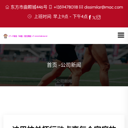
东方市曲颗城446号
+13594780118
dissimilar@mac.com
上班时间: 早上9点 - 下午4点
首页
-
公司新闻