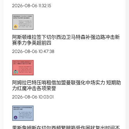
2026-08-06 11:32:15
阿斯顿维拉签下切尔西边卫马特森补强边路冲击新
赛季力争英超前四
2026-08-06 10:47:38
阿姆拉巴特压哨租借加盟曼联强化中场实力 短期助
力红魔冲击各项荣誉
2026-08-06 10:03:01
里斯詹姆斯在切尔西频繁腿筋受伤困扰复出时间不