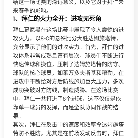
结这一场比赛的深远意义，以及它对于拜仁未
来赛季的影响。
1、拜仁的火力全开：进攻无死角
拜仁慕尼黑在这场比赛中展现了令人震惊的进
攻火力，以8-0的悬殊比分大胜达姆施塔特，
充分显示了他们的进攻实力。首先，拜仁的进
攻体系非常成熟且富有层次，球员们不断进行
快速传球和换位，压制了达姆施塔特的防守。
球队的核心球员，如莱万多夫斯基和穆勒，在
进攻中不断给对方后防线施加巨大压力，多次
成功突破对方防线，制造威胁。在这场比赛
中，拜仁一共打进了8个进球，这不仅仅是依
靠单一球员的发挥，而是全队协同作战的结
果。
其次，拜仁在反击中的速度和效率令达姆施塔
特防不胜防。尤其是在前场发动反击时，拜仁