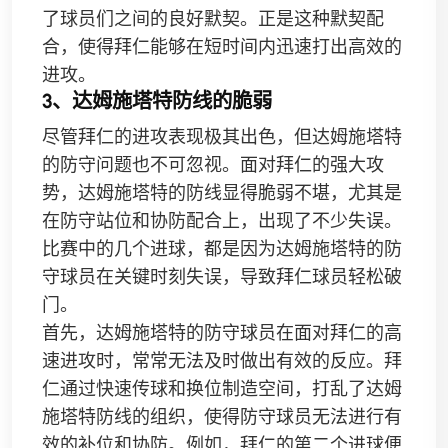
了球员们之间的良好默契。正是这种默契配
合，使得拜仁能够在短时间内迅速打出高效的
进攻。
3、达姆施塔特防线的脆弱
尽管拜仁的进攻表现极其出色，但达姆施塔特
的防守问题也不可忽视。面对拜仁的强大攻
势，达姆施塔特的防线显得脆弱不堪，尤其是
在防守站位和协防配合上，出现了不少失误。
比赛中的几个进球，都是因为达姆施塔特的防
守球员在关键时刻失误，导致拜仁球员轻松破
门。
首先，达姆施塔特的防守球员在面对拜仁的高
速进攻时，常常无法及时做出有效的反应。拜
仁通过快速传球和换位制造空间，打乱了达姆
施塔特防线的组织，使得防守球员无法进行有
效的补位和协防。例如，拜仁的第二个进球便