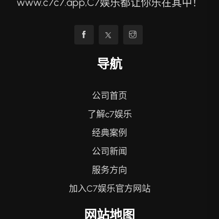
www.c7c7.app,C7娱乐都让你乐在其中！
导航
公司首页
了解c7娱乐
经典案例
公司新闻
服务方向
加入C7娱乐官方网站
网站地图