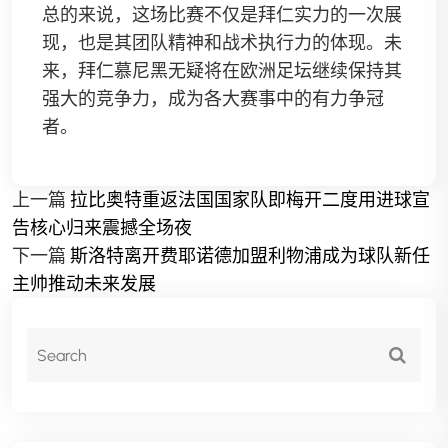
总的来说，这场比赛不仅是拜仁实力的一次展
现，也是其团队精神和战术执行力的体现。未
来，拜仁慕尼黑无疑将在欧洲足坛继续保持其
强大的竞争力，成为各大赛事中的有力争冠
者。
上一篇
拉比奥特重返法国国家队即梅开二度用进球宣
告核心归来震撼全场夜
下一篇
斯洛特离开费耶诺德加盟利物浦成为球队新任
主帅推动未来发展