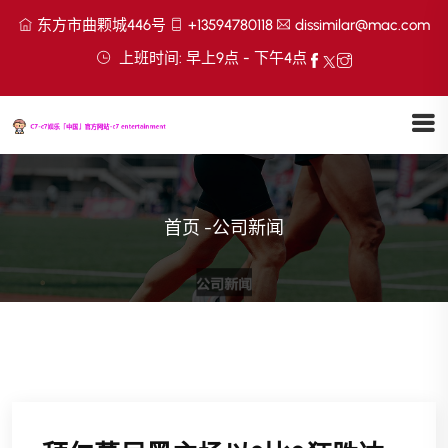
东方市曲颗城446号
+13594780118
dissimilar@mac.com
上班时间: 早上9点 - 下午4点
首页
-
公司新闻