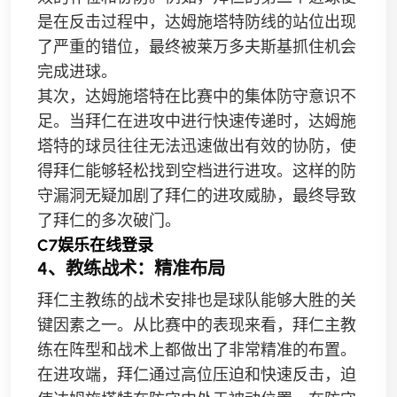
是在反击过程中，达姆施塔特防线的站位出现
了严重的错位，最终被莱万多夫斯基抓住机会
完成进球。
其次，达姆施塔特在比赛中的集体防守意识不
足。当拜仁在进攻中进行快速传递时，达姆施
塔特的球员往往无法迅速做出有效的协防，使
得拜仁能够轻松找到空档进行进攻。这样的防
守漏洞无疑加剧了拜仁的进攻威胁，最终导致
了拜仁的多次破门。
C7娱乐在线登录
4、教练战术：精准布局
拜仁主教练的战术安排也是球队能够大胜的关
键因素之一。从比赛中的表现来看，拜仁主教
练在阵型和战术上都做出了非常精准的布置。
在进攻端，拜仁通过高位压迫和快速反击，迫