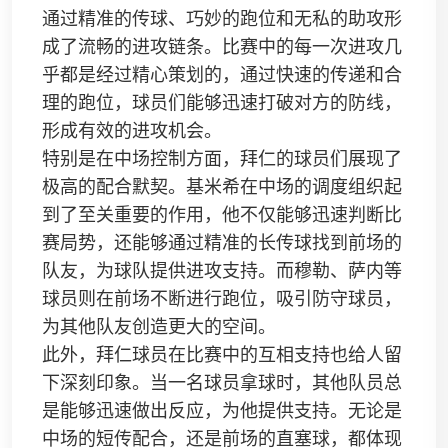
通过精准的传球、巧妙的跑位和无私的助攻形
成了流畅的进攻链条。比赛中的每一次进攻几
乎都是经过精心策划的，通过快速的传递和合
理的跑位，球员们能够迅速打破对方的防线，
形成有效的进攻机会。
特别是在中场控制方面，拜仁的球员们展现了
极高的配合默契。基米希在中场的调度组织起
到了至关重要的作用，他不仅能够迅速判断比
赛局势，还能够通过精准的长传球找到前场的
队友，为球队提供进攻支持。而穆勒、萨内等
球员则在前场不断进行跑位，吸引防守球员，
为其他队友创造更大的空间。
此外，拜仁球员在比赛中的互相支持也给人留
下深刻印象。当一名球员拿球时，其他队员总
是能够迅速做出反应，为他提供支持。无论是
中场的短传配合，还是前场的直塞球，都体现