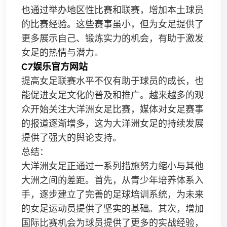
也通过举办地区性比赛和联赛，增加本土球员
的比赛经验。这些赛事虽小，但为女足提供了
更多展示自己、锻炼实力的机会，有助于激发
女足的热情与潜力。
C7娱乐官方网站
提高女足联赛水平不仅有助于球员的成长，也
能促进女足文化的普及和推广。越来越多的观
众开始关注大洋洲女足比赛，媒体对女足赛事
的报道逐渐增多，这为大洋洲女足的持续发展
提供了强大的舆论支持。
总结：
大洋洲女足正通过一系列措施努力缩小与其他
大洲之间的差距。首先，从青少年培养体系入
手，逐步建立了完善的足球培训系统，为未来
的女足运动员提供了坚实的基础。其次，增加
国际比赛机会为球员提供了更多的实战经验，