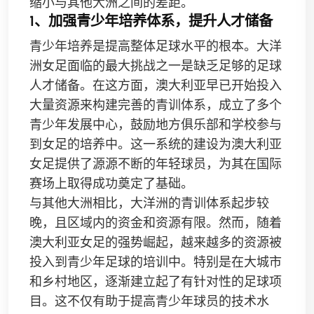
缩小与其他大洲之间的差距。
1、加强青少年培养体系，提升人才储备
青少年培养是提高整体足球水平的根本。大洋
洲女足面临的最大挑战之一是缺乏足够的足球
人才储备。在这方面，澳大利亚早已开始投入
大量资源来构建完善的青训体系，成立了多个
青少年发展中心，鼓励地方俱乐部和学校参与
到女足的培养中。这一系统的建设为澳大利亚
女足提供了源源不断的年轻球员，为其在国际
赛场上取得成功奠定了基础。
与其他大洲相比，大洋洲的青训体系起步较
晚，且区域内的资金和资源有限。然而，随着
澳大利亚女足的强势崛起，越来越多的资源被
投入到青少年足球的培训中。特别是在大城市
和乡村地区，逐渐建立起了有针对性的足球项
目。这不仅有助于提高青少年球员的技术水