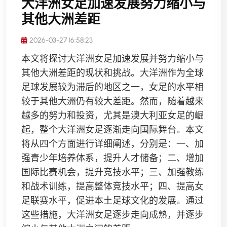
大洋洲女足加速发展努力缩小与
其他大洲差距
2026-03-27 16:58:23
本文将探讨大洋洲女足加速发展并努力缩小与
其他大洲差距的现状和挑战。大洋洲作为全球
足球发展较为滞后的地区之一，女足的水平相
较于其他大洲仍有较大差距。然而，随着越来
越多的努力和投资，尤其是澳大利亚女足的崛
起，整个大洋洲女足逐渐走向国际舞台。本文
将从四个方面进行详细阐述，分别是：一、加
强青少年培养体系，提升人才储备；二、增加
国际比赛机会，提升竞技水平；三、加强教练
和战术训练，提高整体竞技水平；四、提高女
足联赛水平，促进本土足球文化的发展。通过
这些措施，大洋洲女足逐步走向成熟，并逐步