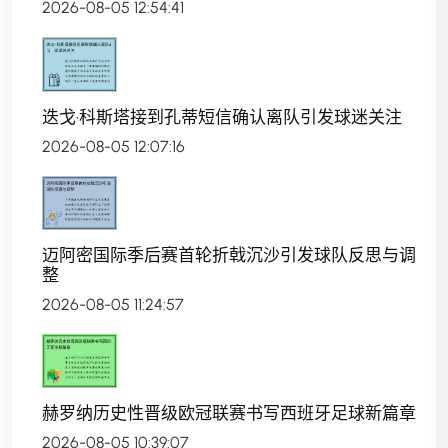
2026-08-05 12:54:41
迭戈·科斯塔接到孔蒂短信确认离队引发球迷关注
2026-08-05 12:07:16
迈阿密国际季后赛首轮折戟沉沙引发球队反思与调
整
2026-08-05 11:24:57
赫罗纳历史性晋级欧冠联赛书写西班牙足球新篇章
2026-08-05 10:39:07