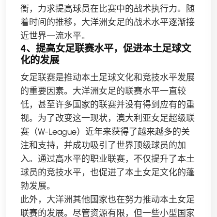
衡，力求提高球员在比赛中的战术执行力。随
着时间的推移，大洋洲女足的战术水平逐渐接
近世界一流水平。
4、提高女足联赛水平，促进本土足球文
化的发展
女足联赛是推动本土足球文化和竞技水平发展
的重要因素。大洋洲女足的联赛水平一直较
低，甚至许多国家的联赛并没有得到应有的重
视。为了改变这一现状，澳大利亚女足超级联
赛（W-League）近年来获得了越来越多的关
注和支持，并成功吸引了世界顶级球员的加
入。通过高水平的职业联赛，不仅提升了本土
球员的竞技水平，也促进了本土女足文化的蓬
勃发展。
此外，大洋洲其他国家也在努力推动本土女足
联赛的发展。尽管资源有限，但一些小型国家