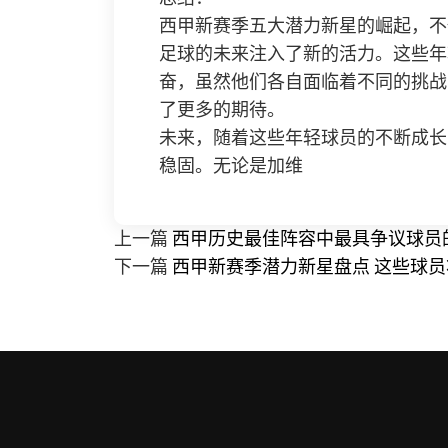
西甲新赛季五大潜力新星的崛起，不
足球的未来注入了新的活力。这些年
奋，虽然他们各自面临着不同的挑战
了更多的期待。
未来，随着这些年轻球员的不断成长
稳固。无论是加维
上一篇
西甲历史最佳阵容中最具争议球员
下一篇
西甲新赛季潜力新星盘点 这些球