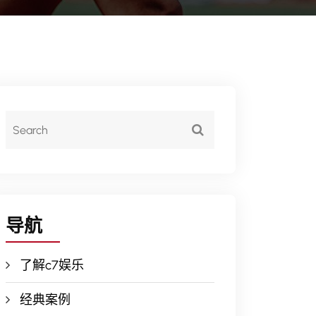
导航
了解c7娱乐
经典案例