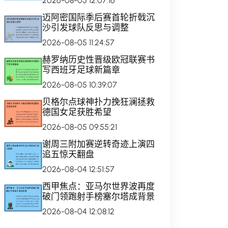
2026-08-05 12:07:16
迈阿密国际季后赛首轮折戟沉
沙引发球队反思与调整
2026-08-05 11:24:57
赫罗纳历史性晋级欧冠联赛书
写西班牙足球新篇章
2026-08-05 10:39:07
贝格尔点球神扑力挽狂澜拯救
德国女足获胜希望
2026-08-05 09:55:21
谢周三附加赛逆转奇迹上演四
追五惊天翻盘
2026-08-04 12:51:57
西甲焦点：亚马尔世界波再度
破门领跑射手榜塞尔塔成背景
2026-08-04 12:08:12