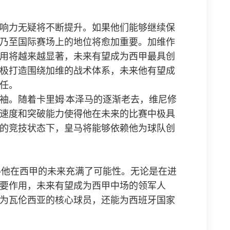
响力无疑将不断提升。如果他们能够继续保
乃至国际赛场上的地位将愈加重要。加维作
用将越来越显著，未来有望成为西甲最具创
极打造围绕加维的战术体系，未来他有望成
任。
袖。随着卡里姆·本泽马的逐渐老去，维尼修
速度和突破能力使得他在未来的比赛中极具
的竞技状态下，皇马将能够依赖他为球队创
得他在西甲的未来充满了可能性。无论是在进
要作用，未来有望成为西甲中场的领军人
为瓦伦西亚的核心球员，还能为西班牙国家