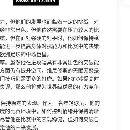
力，但他们的发展也面临着一定的挑战。对
经非常出色，但他依然需要在压力较大的比
腻，但在面对强硬的对手时，他如何保持稳
能进一步提高身体对抗能力和比赛中的决策
欧洲足坛的中场巨星。
率。虽然他在进攻端具有非常出色的突破能
方面仍有提升空间。维尼修斯的天赋无疑是
门技巧仍需更多的打磨。如果他能够提高射
失误，那么他将成为世界级球员的有力竞争
何保持稳定的表现。作为一名年轻球员，他的
度的比赛环境中，如何控制情绪并保持清晰
尽管他在比赛中的表现稳健，但如何突破自
定他的未来发展。