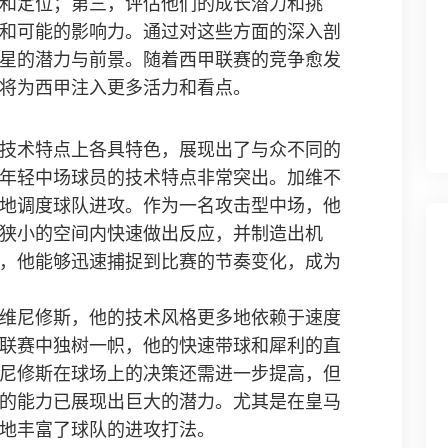
和定位；第三，评估他们的成长潜力和挑
和可能的影响力。通过对这些方面的深入剖
星的潜力与前景。随着西甲联赛的竞争愈发
将为西甲注入更多活力和看点。
技术特点上各具特色，展现出了与众不同的
年轻中场球员的技术特点非常突出。加维不
地调度球队进攻。作为一名攻击型中场，他
狭小的空间内快速做出反应，并制造出机
，他能够迅速捕捉到比赛的节奏变化，成为
维尼修斯，他的技术风格更多地依赖于速度
联赛中独树一帜，他的快速带球和犀利的直
尼修斯在球场上的决策还需进一步提高，但
的能力已展现出巨大的潜力。尤其是在皇马
地丰富了球队的进攻打法。