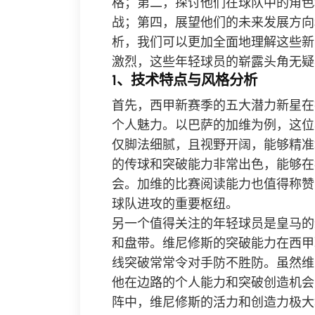
格；第二，探讨他们在球队中的角色
战；第四，展望他们的未来发展方向
析，我们可以更加全面地理解这些新
激烈，这些年轻球员的崭露头角无疑
1、技术特点与风格分析
首先，西甲新赛季的五大潜力新星在
个人魅力。以巴萨的加维为例，这位
仅脚法细腻，且视野开阔，能够精准
的传球和突破能力非常出色，能够在
会。加维的比赛阅读能力也值得称赞
球队进攻的重要枢纽。
另一个值得关注的年轻球员是皇马的
和盘带。维尼修斯的突破能力在西甲
线突破常常令对手防不胜防。虽然维
他在边路的个人能力和突破创造机会
阵中，维尼修斯的活力和创造力极大