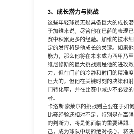
3、成长潜力与挑战
这些年轻球员无疑具备巨大的成长潜
于加维来说，尽管他在巴萨的表现已
赛中积累更多的经验。加维的技术细
定的发挥将是他成长的关键。如果他
能力，那么他将在未来成为西甲乃至
维尼修斯的最大挑战则是他的进攻效
力，但在门前的冷静和射门的精准度
巨大的，但他在关键时刻的决策和射
门转化率，并在比赛中减少不必要的
者。
卡洛斯·索莱尔的挑战则主要在于如
比赛经验还相对不足，特别是在高强
的判断力，将是他面临的重要课题。
己，成为球队中场的绝对核心，将决