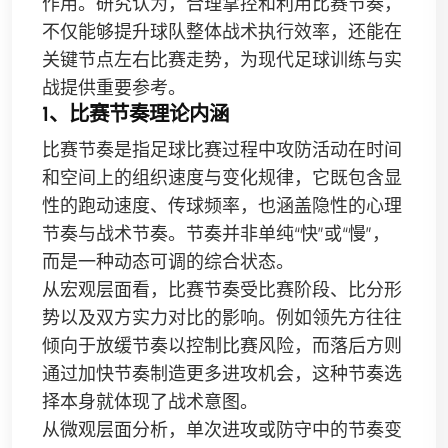
作用。研究认为，合理掌控和利用比赛节奏，
不仅能够提升球队整体战术执行效率，还能在
关键节点左右比赛走势，为现代足球训练与实
战提供重要参考。
1、比赛节奏理论内涵
比赛节奏是指足球比赛过程中攻防活动在时间
和空间上的组织速度与变化规律，它既包含显
性的跑动速度、传球频率，也涵盖隐性的心理
节奏与战术节奏。节奏并非单纯“快”或“慢”，
而是一种动态可调的综合状态。
从宏观层面看，比赛节奏受比赛阶段、比分形
势以及双方实力对比的影响。例如领先方往往
倾向于放缓节奏以控制比赛风险，而落后方则
通过加快节奏制造更多进攻机会，这种节奏选
择本身就体现了战术意图。
从微观层面分析，单次进攻或防守中的节奏变