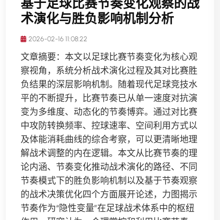
基于足球比赛节奏变化观察的战
术演化与胜负影响机制分析
2026-02-16 11:08:22
文章摘要：本文以足球比赛节奏变化为核心观
察视角，系统分析战术演化过程及其对比赛胜
负结果的深层影响机制。随着现代足球竞技水
平的不断提升，比赛节奏已从单一速度对抗演
变为多维度、动态化的节奏博弈。通过对比赛
中攻防转换频率、控球速率、空间利用方式以
及体能消耗曲线的综合考察，可以更清晰地理
解战术调整的内在逻辑。本文从比赛节奏的理
论内涵、节奏变化推动战术演化的路径、不同
节奏模式下的胜负影响机制以及基于节奏观察
的战术决策优化四个方面展开论述，力图揭示
节奏作为“隐性变量”在足球战术体系中的枢纽