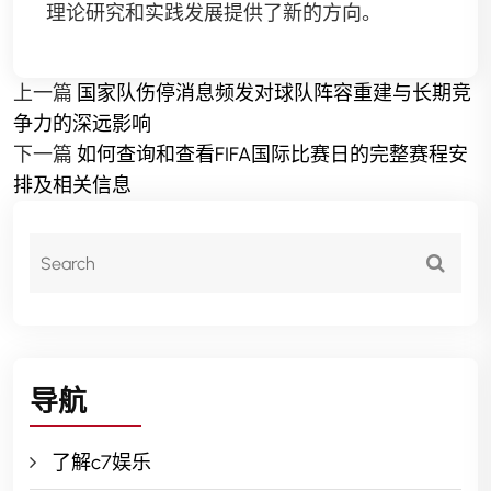
理论研究和实践发展提供了新的方向。
上一篇
国家队伤停消息频发对球队阵容重建与长期竞
争力的深远影响
下一篇
如何查询和查看FIFA国际比赛日的完整赛程安
排及相关信息
导航
了解c7娱乐