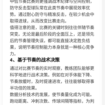
中低节奏比赛则更强调战术纪律与空间控制，
防守反击型球队常在此类节奏中展现效率优
势。通过耐心防守与精准反击，在较少机会中
取得进球，从而改变比赛走向。
值得注意的是，比赛的关键时刻往往伴随节奏
突变。无论是最后阶段的全面压上，还是领先
后的节奏管理失误，都可能直接决定胜负结
果，说明节奏控制能力本身就是一种核心竞争
力。
4、基于节奏的战术决策
通过对比赛节奏的实时观察，教练团队能够更
科学地进行战术决策。例如在对手体能下降、
节奏放缓时，及时提速进攻，往往能够取得事
半功倍的效果。
数据分析技术的发展，使节奏量化成为可能。
跑动距离、冲刺次数、传球间隔等指标，为判