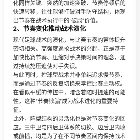
化同样关键。突然的加速突破、节奏停顿后的
快速转移，往往能够打破对手防守结构，体现
出节奏在战术执行中的“破局”价值。
2、节奏变化推动战术演化
现代足球战术的演化，与比赛节奏的整体提升
密切相关。高强度逼抢战术的兴起，正是基于
加快比赛节奏、压缩对手决策时间的理念，通
过持续施压迫使对手失误。
与此同时，控球型战术并非单纯追求慢节奏，
而是通过节奏的反复切换来掌控比赛主动权。
在看似平缓的传控中，暗含着随时提速的可能
性，这种“节奏欺骗”成为战术进化的重要特
征。
此外，阵型结构的灵活化也是对节奏变化的回
应。三中卫与四后卫体系的切换、边后卫内收
或前插，均是为了在不同节奏区间内保持战术