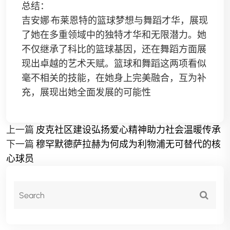
总结：
吉安娜·布莱恩特的篮球梦想与舞蹈才华，展现
了她在多重领域中的独特才华和无限潜力。她
不仅继承了科比的篮球基因，还在舞蹈方面展
现出卓越的艺术天赋。篮球和舞蹈这两项看似
毫不相关的技能，在她身上完美融合，互为补
充，展现出她全面发展的可能性
上一篇
皮克社区建设弘扬爱心精神助力社会温暖传承
下一篇
穆罕默德萨拉赫为何成为利物浦无可替代的核
心球员