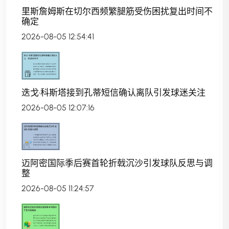
里斯詹姆斯在切尔西频繁腿筋受伤困扰复出时间不
确定
2026-08-05 12:54:41
迭戈·科斯塔接到孔蒂短信确认离队引发球迷关注
2026-08-05 12:07:16
迈阿密国际季后赛首轮折戟沉沙引发球队反思与调
整
2026-08-05 11:24:57