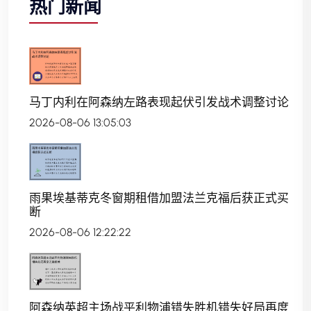
热门新闻
马丁内利在阿森纳左路表现起伏引发战术调整讨论
2026-08-06 13:05:03
雨果埃基蒂克冬窗期租借加盟法兰克福后获正式买
断
2026-08-06 12:22:22
阿森纳英超主场战平利物浦错失胜机错失好局再度