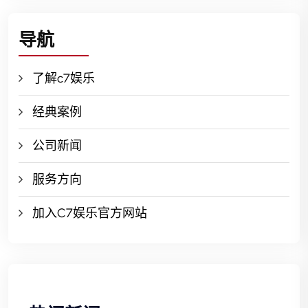
导航
了解c7娱乐
经典案例
公司新闻
服务方向
加入C7娱乐官方网站