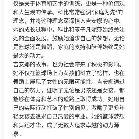
仅是关于体育和艺术的训练，更是一种价值观
和人生观的传承。科比常常强调“家庭为先”的
理念，并将这种理念深深植入吉安娜的心中。
她的成长过程中，科比和妻子凡妮莎始终关注
她的全面发展，鼓励她追求自己的梦想，无论
是篮球还是舞蹈，家庭的支持和陪伴始终是她
最大的动力。
吉安娜的故事，也为社会带来了积极的影响。
她不仅在篮球场上为女孩们树立了榜样，也在
舞蹈上展现了女性的无限可能性。吉安娜通过
自己的努力，证明了无论是男孩还是女孩，都
能够在体育和艺术的道路上取得成功。她用自
己的实际行动打破了性别偏见，激励了更多年
轻女孩去追求自己热爱的事业。她的篮球梦想
和舞蹈才华，成了无数人追求卓越的动力源
泉。