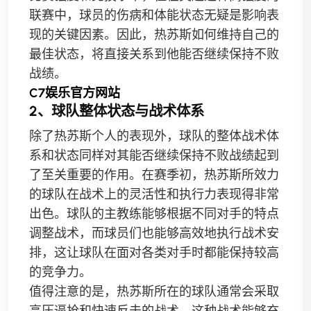
联赛中，球员的伤病和体能状态无疑是影响表
现的关键因素。因此，热苏斯如何维持自己的
最佳状态，将直接关系到他能否继续保持不败
战绩。
C7娱乐官方网站
2、球队整体状态与战术体系
除了热苏斯个人的表现外，球队的整体战术体
系和状态同样对其能否继续保持不败战绩起到
了至关重要的作用。在赛季初，热苏斯所效力
的球队在战术上的灵活性和执行力表现得非常
出色。球队的主教练能够根据不同对手的特点
调整战术，而球员们也能够高效地执行战术安
排，这让球队在面对各类对手时都能保持较高
的竞争力。
值得注意的是，热苏斯所在的球队通常会采取
高压逼抢和快速反击的战术，这种战术能够充