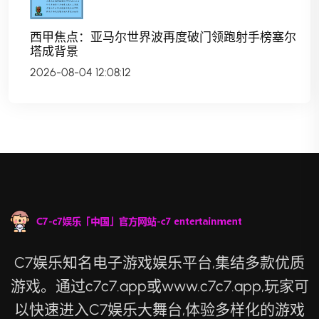
西甲焦点：亚马尔世界波再度破门领跑射手榜塞尔
塔成背景
2026-08-04 12:08:12
C7娱乐知名电子游戏娱乐平台,集结多款优质
游戏。通过c7c7.app或www.c7c7.app,玩家可
以快速进入C7娱乐大舞台,体验多样化的游戏