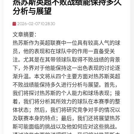
热苏斯英超不败战绩能保持多久
分析与展望
2026-02-07 10:28:30
文章摘要：
热苏斯作为英超联赛中一位具有较高人气的球
员，他的表现和在球队中的作用一直备受关
注。尤其是在其带领球队取得不败战绩的背景
下，外界对于他能保持这一出色表现的讨论逐
渐升温。本文将从四个主要方面对热苏斯英超
不败战绩能保持多久进行分析与展望。首先，
我们将探讨热苏斯的个人能力和球场表现；接
着，我们将分析其所效力的球队在本赛季的整
体状态；然后，我们将研究竞争对手的情况以
及联赛本身的特点；最后，我们还将展望热苏
斯可能面临的挑战以及他如何应对这些挑战。