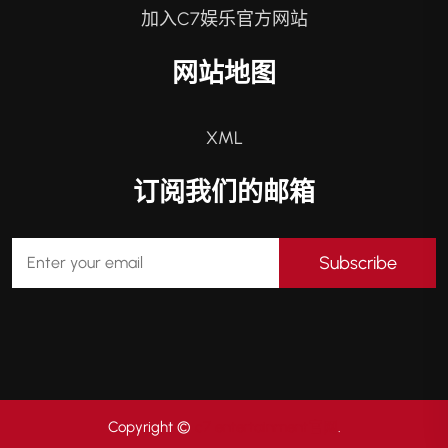
加入C7娱乐官方网站
网站地图
XML
订阅我们的邮箱
Subscribe
Copyright ©
c7 entertainment官网
.