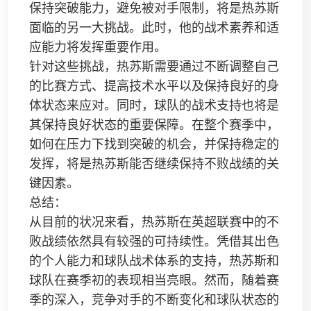
保持突破能力，避免被对手限制，将是热苏斯
面临的另一大挑战。此时，他的战术素养和适
应能力将发挥重要作用。
针对这些挑战，热苏斯需要通过不断调整自己
的比赛方式、提高技术水平以及保持良好的身
体状态来应对。同时，球队的战术支持也将是
其保持良好状态的重要保障。在整个赛季中，
如何在压力下找到突破的机会，并保持稳定的
发挥，将是热苏斯能否继续保持不败战绩的关
键因素。
总结：
从目前的状况来看，热苏斯在英超联赛中的不
败战绩依然具有较强的可持续性。凭借其出色
的个人能力和球队战术体系的支持，热苏斯和
球队在赛季初的表现相当亮眼。然而，随着赛
季的深入，竞争对手的不断变化和球队状态的