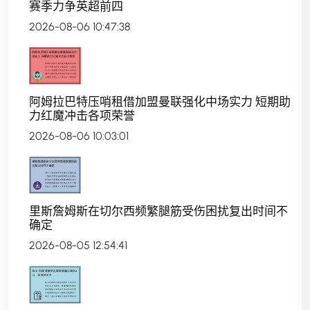
赛季力争英超前四
2026-08-06 10:47:38
阿姆拉巴特压哨租借加盟曼联强化中场实力 短期助
力红魔冲击各项荣誉
2026-08-06 10:03:01
里斯詹姆斯在切尔西频繁腿筋受伤困扰复出时间不
确定
2026-08-05 12:54:41