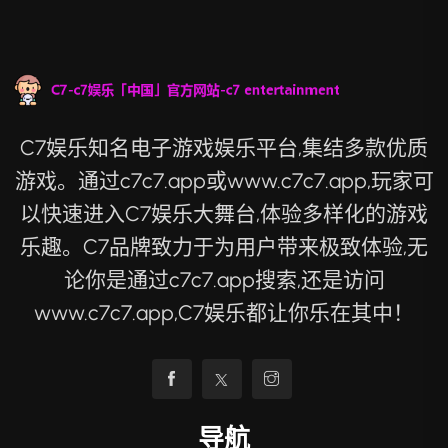
C7娱乐知名电子游戏娱乐平台,集结多款优质
游戏。通过c7c7.app或www.c7c7.app,玩家可
以快速进入C7娱乐大舞台,体验多样化的游戏
乐趣。C7品牌致力于为用户带来极致体验,无
论你是通过c7c7.app搜索,还是访问
www.c7c7.app,C7娱乐都让你乐在其中！
导航