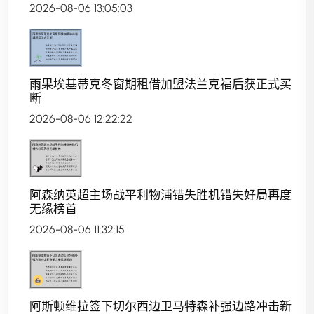
2026-08-06 13:05:03
雨果埃基蒂克冬窗期租借加盟法兰克福后获正式买
断
2026-08-06 12:22:22
阿森纳英超主场战平利物浦错失胜机错失好局再度
无缘榜首
2026-08-06 11:32:15
阿斯顿维拉签下切尔西边卫马特森补强边路冲击新