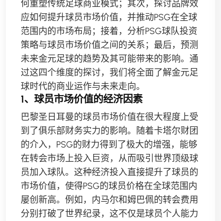
何重塑传统足球商业模式；其次，探讨品牌效
应如何提升球员市场价值，并推动PSG在全球
范围内的市场布局；接着，分析PSG球队投资
策略与球员市场价值之间的关系；最后，预测
未来金元足球的趋势及其可能带来的影响。通
过这四个维度的探讨，我们将全面了解金元足
球时代的商业运作与未来走向。
1、球员市场价值的经济因素
巴黎圣日耳曼的球员市场价值在很大程度上受
到了俱乐部财务实力的影响。随着卡塔尔财团
的介入，PSG的财力得到了极大的增强，能够
在转会市场上投入巨资，从而吸引世界顶级球
员加入球队。这种经济投入直接提升了球员的
市场价值，使得PSG的球员价格在全球范围内
屡创新高。例如，内马尔和姆巴佩的转会费用
分别打破了世界纪录，这不仅是球员个人能力