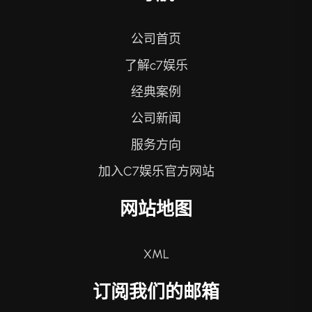
公司首页
了解c7娱乐
经典案例
公司新闻
服务方向
加入C7娱乐官方网站
网站地图
XML
订阅我们的邮箱