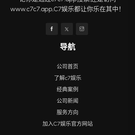
www.c7c7.app,C7娱乐都让你乐在其中！
导航
公司首页
了解c7娱乐
经典案例
公司新闻
服务方向
加入C7娱乐官方网站