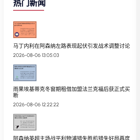
热门新闻
马丁内利在阿森纳左路表现起伏引发战术调整讨论
2026-08-06 13:05:03
雨果埃基蒂克冬窗期租借加盟法兰克福后获正式买
断
2026-08-06 12:22:22
阿森纳英超主场战平利物浦错失胜机错失好局再度