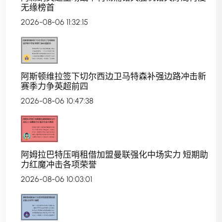
无缘榜首
2026-08-06 11:32:15
阿斯顿维拉签下切尔西边卫马特森补强边路冲击新
赛季力争英超前四
2026-08-06 10:47:38
阿姆拉巴特压哨租借加盟曼联强化中场实力 短期助
力红魔冲击各项荣誉
2026-08-06 10:03:01