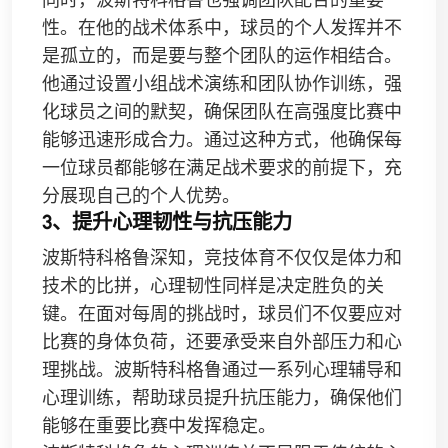
性。在他的战术体系中，球员的个人发挥并不
是孤立的，而是要与整个团队的运作相结合。
他通过设置小组战术演练和团队协作训练，强
化球员之间的默契，确保团队在高强度比赛中
能够迅速形成合力。通过这种方式，他确保每
一位球员都能够在满足战术要求的前提下，充
分展现自己的个人优势。
3、提升心理韧性与抗压能力
波斯特科格鲁深知，竞技体育不仅仅是体力和
技术的比拼，心理韧性同样是决定胜负的关
键。在面对每周的挑战时，球员们不仅要应对
比赛的身体负荷，还要承受来自外部压力和心
理挑战。波斯特科格鲁通过一系列心理辅导和
心理训练，帮助球员提升抗压能力，确保他们
能够在重要比赛中发挥稳定。