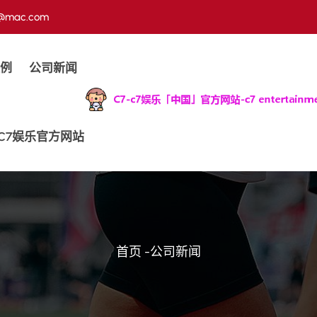
ar@mac.com
案例
公司新闻
C7娱乐官方网站
首页
-
公司新闻