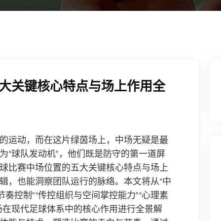
大关键核心特点与场上作用全
的运动，而在这片绿茵场上，中场无疑是最
为“球队发动机”，他们既是防守的第一道屏
球比赛中场位置的五大关键核心特点与场上
辑，也能洞察团队运行的脉络。本文将从“中
节奏控制”“传控组织与空间掌控能力”“心理素
场在现代足球体系中的核心作用进行全景解