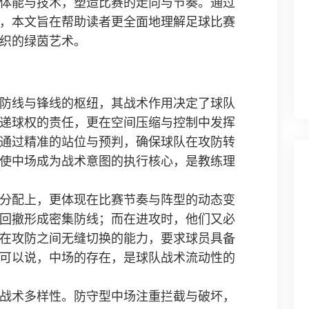
体能与技术，塑造比赛的走向与节奏。通过
，本文旨在帮助读者更全面地理解足球比赛
织的绿茵艺术。
防线与锋线的枢纽，其战术作用决定了球队
递球权的责任，更在空间压缩与控制中发挥
通过精准的站位与预判，确保球队在攻防转
使中场成为战术意图的执行核心，是教练理
分配上，更体现在比赛节奏与阵型的动态变
回撤形成密集防线；而在进攻时，他们又必
在攻防之间无缝切换的能力，要求球员具备
可以说，中场的存在，是球队战术流动性的
战术多样性。防守型中场注重拦截与破坏，