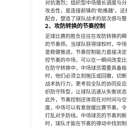
对抗激烈；组织型中场擅长调度与分
攻击性，是连接前锋的“助推器”。这
配合，塑造了球队战术的层次感与整
2、攻防转换的节奏控制
足球比赛的胜负往往在攻防转换的瞬
的节奏师。当球队获得球权时，中场
是稳健推进。节奏控制能力直接决定
控节奏的中场，可以在一瞬间改变比
在防守转换中，中场球员需要具备极
时，他们必须立刻施压或回撤，切断
战术执行力，更考验全队的协同反应
织防守阵型，让球队迅速从失衡状态
此外，节奏控制还体现在对时间与空
度，中场可以有意放缓比赛节奏，令
打乱对手防线。中场球员的节奏判断
时，球队才能在节奏的律动中找到制