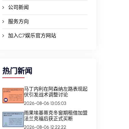
公司新闻
服务方向
加入C7娱乐官方网站
热门新闻
马丁内利在阿森纳左路表现起
伏引发战术调整讨论
2026-08-06 13:05:03
雨果埃基蒂克冬窗期租借加盟
法兰克福后获正式买断
2026-08-06 12:22:22