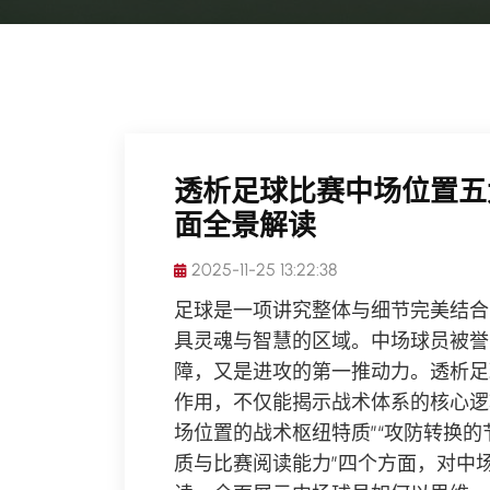
透析足球比赛中场位置五
面全景解读
2025-11-25 13:22:38
足球是一项讲究整体与细节完美结合
具灵魂与智慧的区域。中场球员被誉
障，又是进攻的第一推动力。透析足
作用，不仅能揭示战术体系的核心逻
场位置的战术枢纽特质”“攻防转换的
质与比赛阅读能力”四个方面，对中