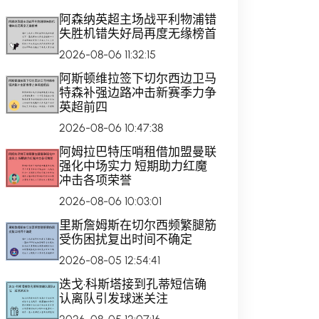
阿森纳英超主场战平利物浦错
失胜机错失好局再度无缘榜首
2026-08-06 11:32:15
阿斯顿维拉签下切尔西边卫马
特森补强边路冲击新赛季力争
英超前四
2026-08-06 10:47:38
阿姆拉巴特压哨租借加盟曼联
强化中场实力 短期助力红魔
冲击各项荣誉
2026-08-06 10:03:01
里斯詹姆斯在切尔西频繁腿筋
受伤困扰复出时间不确定
2026-08-05 12:54:41
迭戈·科斯塔接到孔蒂短信确
认离队引发球迷关注