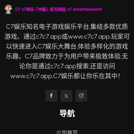
C7娱乐知名电子游戏娱乐平台,集结多款优质
游戏。通过c7c7.app或www.c7c7.app,玩家可
以快速进入C7娱乐大舞台,体验多样化的游戏
乐趣。C7品牌致力于为用户带来极致体验,无
论你是通过c7c7.app搜索,还是访问
www.c7c7.app,C7娱乐都让你乐在其中！
导航
公司首页