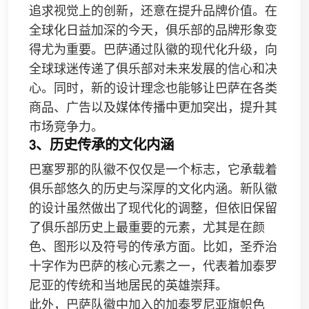
追求视觉上的创新，还意在提升品牌价值。在
全球化日益加深的今天，俱乐部的品牌形象变
得尤为重要。巴萨通过队徽的现代化升级，向
全球球迷传递了俱乐部对未来发展的信心和决
心。同时，新的设计理念也能够让巴萨在各类
商品、广告以及媒体传播中更加突出，提升其
市场竞争力。
3、历史传承的文化内涵
巴塞罗那的队徽不仅仅是一个标志，它承载着
俱乐部悠久的历史与深厚的文化内涵。新队徽
的设计虽然做出了现代化的调整，但依旧保留
了俱乐部历史上最重要的元素，尤其是在颜
色、图形以及符号的传承方面。比如，圣乔治
十字作为巴萨的核心元素之一，代表着加泰罗
尼亚的传统和当地居民的英雄崇拜。
此外，巴萨队徽中加入的加泰罗尼亚旗帜色