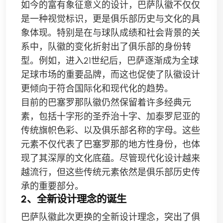
如今的富有象征意义的设计，巴萨队徽不仅仅
是一种视觉标识，更是俱乐部历史与文化的具
象体现。特别是在与球队成绩和社会背景的关
系中，队徽的变化折射出了俱乐部的身份转
型。例如，进入21世纪后，巴萨逐渐成为全球
足球市场的重要品牌，而这也促使了队徽设计
更倾向于符合国际化和现代化的趋势。
目前的巴塞罗那队徽仍然保留着许多经典元
素，包括十字形的圣乔治十字、加泰罗尼亚的
传统旗帜色彩、以及俱乐部名称的字母。这些
元素不仅代表了巴塞罗那的地方性身份，也体
现了其深厚的文化底蕴。尽管现代化设计越来
越流行，但这些传统元素依然是俱乐部历史传
承的重要部分。
2、全新设计理念的诞生
巴萨队徽此次更换的全新设计理念，突出了俱