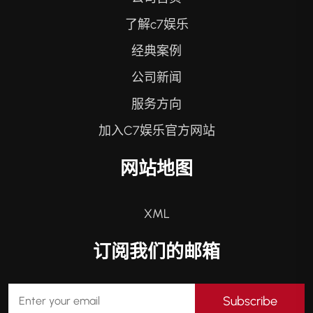
了解c7娱乐
经典案例
公司新闻
服务方向
加入C7娱乐官方网站
网站地图
XML
订阅我们的邮箱
Subscribe