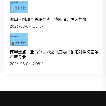
谢周三附加赛逆转奇迹上演四追五惊天翻盘
2026-08-04 12:51:57
西甲焦点：亚马尔世界波再度破门领跑射手榜塞尔
塔成背景
2026-08-04 12:08:12