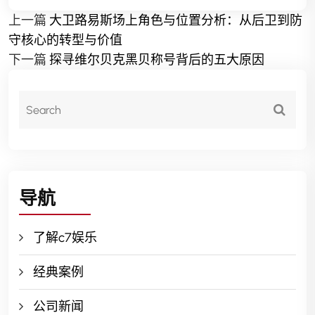
上一篇
大卫路易斯场上角色与位置分析：从后卫到防
守核心的转型与价值
下一篇
探寻维尔贝克黑贝称号背后的五大原因
导航
了解c7娱乐
经典案例
公司新闻