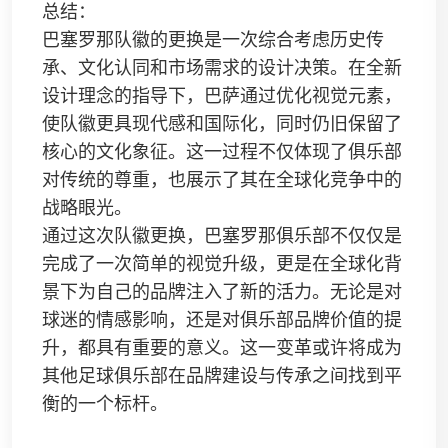
总结：
巴塞罗那队徽的更换是一次综合考虑历史传
承、文化认同和市场需求的设计决策。在全新
设计理念的指导下，巴萨通过优化视觉元素，
使队徽更具现代感和国际化，同时仍旧保留了
核心的文化象征。这一过程不仅体现了俱乐部
对传统的尊重，也展示了其在全球化竞争中的
战略眼光。
通过这次队徽更换，巴塞罗那俱乐部不仅仅是
完成了一次简单的视觉升级，更是在全球化背
景下为自己的品牌注入了新的活力。无论是对
球迷的情感影响，还是对俱乐部品牌价值的提
升，都具有重要的意义。这一变革或许将成为
其他足球俱乐部在品牌建设与传承之间找到平
衡的一个标杆。