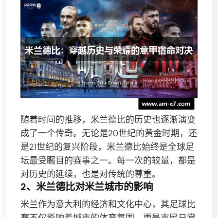
随着时间的推移，米兰德比的历史也逐渐演变
成了一个传奇。无论是20世纪的黄金时期，还
是21世纪的复兴阶段，米兰德比始终是全球足
坛最受瞩目的赛事之一。每一次的较量，都是
对历史的延续，也是对传统的尊重。
2、米兰德比对米兰城市的影响
米兰作为意大利的经济和文化中心，其足球比
赛不仅影响着城市的体育氛围，更是市民日常