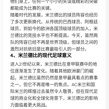
他们身上，任何一个小小的失误或精彩的突破
都能成为比赛的关键。
随着时代的发展，米兰德比的球员阵容也经历
了多次更新换代。从传统的巴西球员、阿根廷
球员，到如今的欧洲各国顶级球员的加入，米
兰德比的竞技水平也不断提高。今天，虽然两
队的阵容已经不再是世界顶级，但球员之间的
激烈对抗依旧是比赛最吸引人的一部分。
4、米兰德比的现代足球意义
进入21世纪以来，米兰德比在意甲联赛中的地
位逐渐发生了变化。随着其他欧洲豪门的崛
起，米兰德比虽然仍然是意甲最具看点的赛事
之一，但它不再是唯一的焦点。AC米兰和国
际米兰的辉煌过去虽然令人敬畏，但在现代足
球的商业化和全球化背景下，米兰德比的影响
力面临着更大挑战。