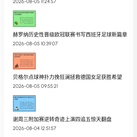
2026-08-05 11:24:57
赫罗纳历史性晋级欧冠联赛书写西班牙足球新篇章
2026-08-05 10:39:07
贝格尔点球神扑力挽狂澜拯救德国女足获胜希望
2026-08-05 09:55:21
谢周三附加赛逆转奇迹上演四追五惊天翻盘
2026-08-04 12:51:57