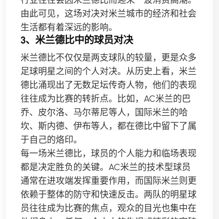
由此可见，这场对决对米兰城市的经济和社会
生活都有着深远的影响。
3、米兰德比中的球员对决
米兰德比不仅仅是两支球队的较量，更是众多
足球明星之间的个人对决。从历史上看，米兰
德比涌现出了无数足坛传奇人物，他们的表现
往往成为比赛的转折点。比如，AC米兰的巴
乔、皮尔洛、马尔蒂尼等人，国际米兰的哈
坎、斯内德、伊布等人，都在德比中留下了属
于自己的烙印。
每一场米兰德比，球员的个人能力和临场表现
都是决定胜负的关键。AC米兰的技术型球员
通常在进攻端发挥重要作用，而国际米兰则更
依赖于整体的防守和快速反击。两队的明星球
员往往成为比赛的焦点，观众的目光也集中在