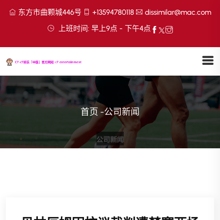
东方市曲颗城446号
+13594780118
dissimilar@mac.com
上班时间: 早上9点 - 下午4点
首页
-
公司新闻