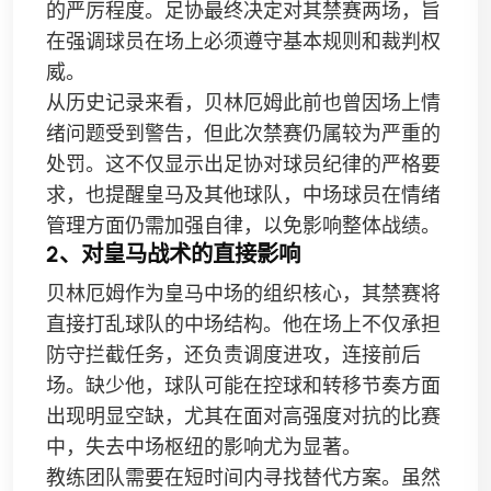
的严厉程度。足协最终决定对其禁赛两场，旨
在强调球员在场上必须遵守基本规则和裁判权
威。
从历史记录来看，贝林厄姆此前也曾因场上情
绪问题受到警告，但此次禁赛仍属较为严重的
处罚。这不仅显示出足协对球员纪律的严格要
求，也提醒皇马及其他球队，中场球员在情绪
管理方面仍需加强自律，以免影响整体战绩。
2、对皇马战术的直接影响
贝林厄姆作为皇马中场的组织核心，其禁赛将
直接打乱球队的中场结构。他在场上不仅承担
防守拦截任务，还负责调度进攻，连接前后
场。缺少他，球队可能在控球和转移节奏方面
出现明显空缺，尤其在面对高强度对抗的比赛
中，失去中场枢纽的影响尤为显著。
教练团队需要在短时间内寻找替代方案。虽然