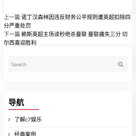
上一篇
诺丁汉森林因违反财务公平规则遭英超扣除四
分严重处罚
下一篇
赖斯英超主场读秒绝杀曼联 曼联痛失三分 切
尔西喜迎胜利
导航
了解c7娱乐
经典案例