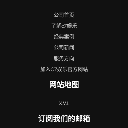
公司首页
了解c7娱乐
经典案例
公司新闻
服务方向
加入C7娱乐官方网站
网站地图
XML
订阅我们的邮箱