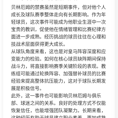
贝林厄姆的禁赛虽然是短期事件，但对他个人
成长及球队赛季整体走向有长期影响。作为年
轻球员，这次事件可能成为他职业生涯中一次
宝贵的教训，促使他在情绪管理和比赛纪律方
面进一步成熟。经历挑战的球员往往在心理和
技战术层面获得更大成长。
从球队角度来看，这也是对皇马阵容深度和应
变能力的检验。如何在核心球员缺阵期间保持
战斗力，将直接影响赛季关键阶段的表现。教
练组可能通过轮换阵容、加强替补球员的比赛
经验来提高整体抗压能力，这对于球队长期发
展是积极信号。
此外，这一事件也可能影响贝林厄姆与俱乐
部、球迷之间的关系。良好的处理方式不仅能
恢复信任，也能增强团队凝聚力。长期来看，