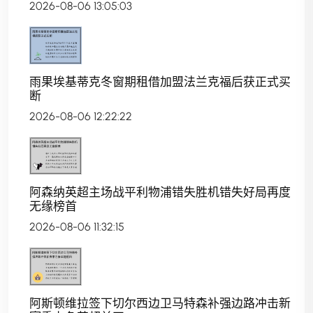
2026-08-06 13:05:03
雨果埃基蒂克冬窗期租借加盟法兰克福后获正式买
断
2026-08-06 12:22:22
阿森纳英超主场战平利物浦错失胜机错失好局再度
无缘榜首
2026-08-06 11:32:15
阿斯顿维拉签下切尔西边卫马特森补强边路冲击新