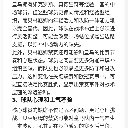
皇马拥有如克罗斯、莫德里奇等经验丰富的中
场球员，但这些球员更偏向传控和经验型组
织，而贝林厄姆的年轻活力和攻防一体能力难
以完全替代。因此，球队在战术布置上必须进
行灵活调整，可能会改变中场站位或增强边路
支援，以弥补中场动力的缺失。
此外，贝林厄姆禁赛还可能影响皇马的比赛节
奏和心理状态。球员之间需要更多沟通来填补
组织空缺，而队友也必须承担更多防守和进攻
压力。这种变化在关键联赛和欧冠赛事中，可
能直接决定比赛胜负，显示出禁赛事件对战术
层面的深远影响。
3、球队心理和士气考验
核心球员的缺席不仅是战术问题，更是心理挑
战。贝林厄姆的禁赛可能对皇马队内士气产生
一定波动，尤其是在竞争激烈的赛季后半段。