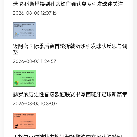
迭戈·科斯塔接到孔蒂短信确认离队引发球迷关注
2026-08-05 12:07:16
迈阿密国际季后赛首轮折戟沉沙引发球队反思与调
整
2026-08-05 11:24:57
赫罗纳历史性晋级欧冠联赛书写西班牙足球新篇章
2026-08-05 10:39:07
贝格尔点球神扑力挽狂澜拯救德国女足获胜希望