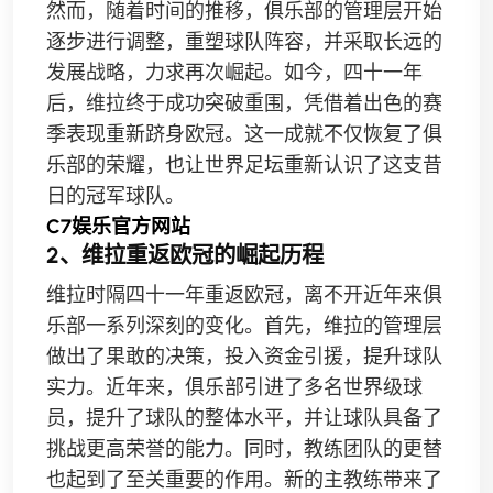
然而，随着时间的推移，俱乐部的管理层开始
逐步进行调整，重塑球队阵容，并采取长远的
发展战略，力求再次崛起。如今，四十一年
后，维拉终于成功突破重围，凭借着出色的赛
季表现重新跻身欧冠。这一成就不仅恢复了俱
乐部的荣耀，也让世界足坛重新认识了这支昔
日的冠军球队。
C7娱乐官方网站
2、维拉重返欧冠的崛起历程
维拉时隔四十一年重返欧冠，离不开近年来俱
乐部一系列深刻的变化。首先，维拉的管理层
做出了果敢的决策，投入资金引援，提升球队
实力。近年来，俱乐部引进了多名世界级球
员，提升了球队的整体水平，并让球队具备了
挑战更高荣誉的能力。同时，教练团队的更替
也起到了至关重要的作用。新的主教练带来了