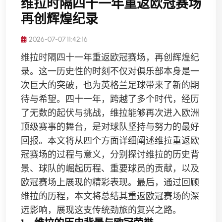
维拉时隔四十一年重返欧冠赛场
再创辉煌纪录
2026-07-07 11:42:16
维拉时隔四十一年重返欧冠赛场，再创辉煌纪
录。这一历史性的时刻不仅对俱乐部本身是一
次巨大的突破，也为英格兰足球带来了新的期
待与希望。四十一年，跨越了多个时代，经历
了无数的起伏与挑战，维拉能够再次进入欧洲
顶级赛事的舞台，是对球队坚持与努力的最好
回报。本文将从四个方面详细阐述维拉重返欧
冠赛场的过程与意义，分别探讨维拉的历史背
景、球队的崛起历程、重要球员的贡献，以及
欧冠赛场上展现的精彩表现。最后，通过回顾
维拉的历程，本文将总结其重返欧冠赛场的深
远影响，展现这支传统劲旅的复兴之路。