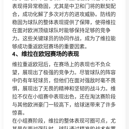
表现得异常稳固，尤其是中卫和门将的默契配
合，成功化解了多次对方的进攻威胁。防线的
稳固为球队的整体表现提供了保障，使得维拉
在面对欧洲顶级球队时能够保持足够的竞争
力。这些关键球员的协同作战，成为了维拉能
够成功重返欧冠赛场的重要因素。
4、维拉在欧冠赛场的表现
维拉重返欧冠后，在赛场上的表现也不负众
望，展现出了极强的竞争力。尽管球队的阵容
中仍有年轻球员，但他们在面对强敌时毫不畏
惧，展现出了无畏的精神和坚韧的战斗力。维
拉不仅在小组赛中表现出色，还在淘汰赛阶段
与其他欧洲豪门一较高下，给球迷带来了许多
惊喜。
在小组赛阶段，维拉的整体表现可圈可点，尤