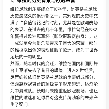
1、维拉的历史背景与欧冠荣誉
维拉足球俱乐部成立于1874年，是英格兰足球
历史最悠久的俱乐部之一。其辉煌的历史中充
满了许多值得铭记的时刻，尤其是在欧洲赛场
的表现。在过去的几十年里，维拉曾经在1982
年赢得过欧洲冠军杯（即欧冠联赛前身），这
一成就至今为俱乐部带来了巨大的荣耀。那时
的维拉以出色的表现征服了欧洲，成为了世界
足坛的一颗明星。
然而，随着时代的变迁，维拉在国内和国际舞
台上逐渐失去了昔日的辉煌。进入21世纪后，
尽管维拉依旧是英格兰足球的重要组成部分，
但距离欧冠舞台的顶级竞争越来越远，逐渐沦
为中游球队。长时间未能重返欧冠赛场，也让
维拉的球迷和足球界对这支传统劲旅的未来产
生了疑问。