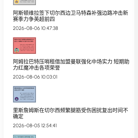
阿斯顿维拉签下切尔西边卫马特森补强边路冲击新
赛季力争英超前四
2026-08-06 10:47:38
阿姆拉巴特压哨租借加盟曼联强化中场实力 短期助
力红魔冲击各项荣誉
2026-08-06 10:03:01
里斯詹姆斯在切尔西频繁腿筋受伤困扰复出时间不
确定
2026-08-05 12:54:41