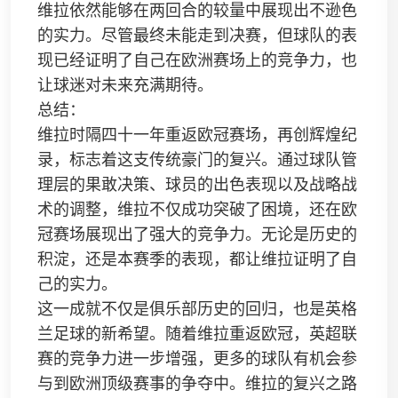
维拉依然能够在两回合的较量中展现出不逊色
的实力。尽管最终未能走到决赛，但球队的表
现已经证明了自己在欧洲赛场上的竞争力，也
让球迷对未来充满期待。
总结：
维拉时隔四十一年重返欧冠赛场，再创辉煌纪
录，标志着这支传统豪门的复兴。通过球队管
理层的果敢决策、球员的出色表现以及战略战
术的调整，维拉不仅成功突破了困境，还在欧
冠赛场展现出了强大的竞争力。无论是历史的
积淀，还是本赛季的表现，都让维拉证明了自
己的实力。
这一成就不仅是俱乐部历史的回归，也是英格
兰足球的新希望。随着维拉重返欧冠，英超联
赛的竞争力进一步增强，更多的球队有机会参
与到欧洲顶级赛事的争夺中。维拉的复兴之路