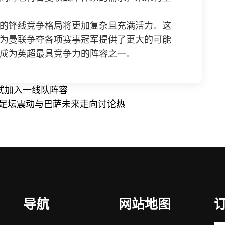
的锋线竞争格局将更加复杂且充满活力。这
为曼联争夺各项赛事冠军提供了更大的可能
成为英超最具竞争力的阵容之一。
式加入一线队阵容
发足坛震动与巴萨未来走向讨论热
导航
网站地图