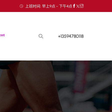
上班时间: 早上9点 - 下午4点
+13594780118