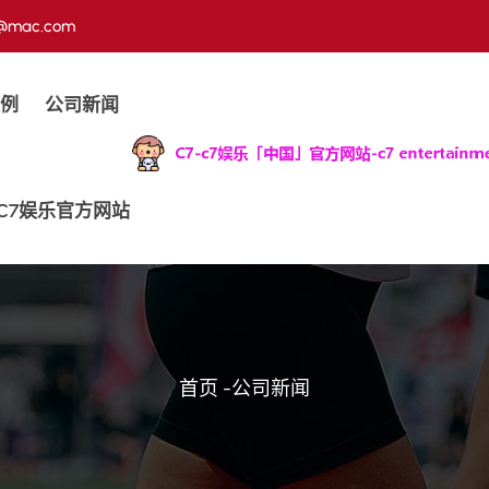
ar@mac.com
案例
公司新闻
C7娱乐官方网站
首页
-
公司新闻