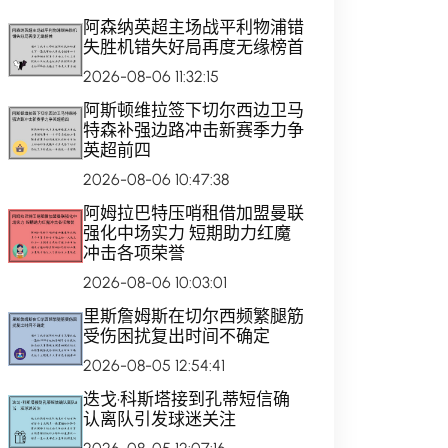
阿森纳英超主场战平利物浦错
失胜机错失好局再度无缘榜首
2026-08-06 11:32:15
阿斯顿维拉签下切尔西边卫马
特森补强边路冲击新赛季力争
英超前四
2026-08-06 10:47:38
阿姆拉巴特压哨租借加盟曼联
强化中场实力 短期助力红魔
冲击各项荣誉
2026-08-06 10:03:01
里斯詹姆斯在切尔西频繁腿筋
受伤困扰复出时间不确定
2026-08-05 12:54:41
迭戈·科斯塔接到孔蒂短信确
认离队引发球迷关注