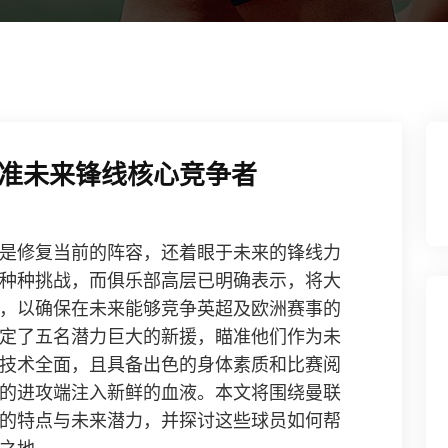
准未来锋线核心竞争者
是修复当前的阵容，还着眼于未来的锋线力
种种挑战，而俱乐部高层已明确表示，将大
，以确保在未来能够竞争英超及欧洲赛事的
定了五名潜力巨大的新援，瞄准他们作为未
技术全面，且具备出色的身体素质和比赛阅
的进攻端注入新鲜的血液。本文将围绕曼联
的特点与未来潜力，并探讨这些球员如何帮