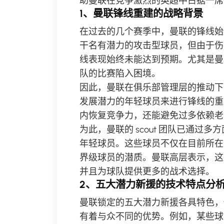
助曼联在竞争激烈的英超中占据一席
1、曼联锋线重建的战略背景
在过去的几个赛季中，曼联的锋线始
干名有潜力的攻击型球员，但由于伤
线表现始终未能达到预期。尤其是曼
队的比赛陷入困境。
因此，曼联在俱乐部管理层的推动下
发展潜力的年轻球员来进行锋线的重
内恢复竞争力，还能避免过多依赖老
为此，曼联的 scout 团队已通
年轻球员。这些球员不仅在目前所在
界级球员的潜质。曼联高层表示，这
并且为球队提供更多的战术选择。
2、五大潜力新援的技术特点分
曼联锁定的五大潜力新援各具特色，
有着与众不同的优势。例如，某些球