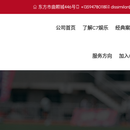
东方市曲颗城446号
+13594780118
dissimil
公司首页
了解c7娱乐
经典
服务方向
加入