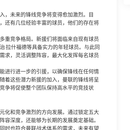
入，未来的锋线竞争将变得愈加激烈。目
，还有几位经验丰富的球员，他们的存在将
多重竞争格局。新援们将面临来自现有球员
治·拉什福德等具备实力的年轻球员。与此同
需求，灵活调整阵容，最大化发挥每名球员
能进行进一步的引援，以确保锋线在任何情
随着这些潜力新援的加入，曼联的锋线将呈
竞争将促使整个团队保持高水平的竞技状
元化和竞争激烈的方向发展。通过锁定五大
阵容深度，还能够为长期的发展奠定基础。
同时也符合曼联战术体系的需求，未来有望